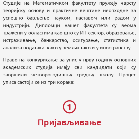
Студије на Математичком факултету пружају чврсту
теоријску основу и практичне вештине неопходне за
успешно бављење науком, наставом или радом у
индустрији. Дипломци нашег факултета су веома
тражени у областима као што су ИТ сектор, образовање,
истраживање, банкарство, осигурање, статистика и
анализа података, како у земљи тако и у иностранству.
Право на конкурисање за упис у прву годину основних
академских студија имају сви кандидати који су
завршили четворогодишњу средњу школу. Процес
уписа састоји се из три корака:
Пријављивање