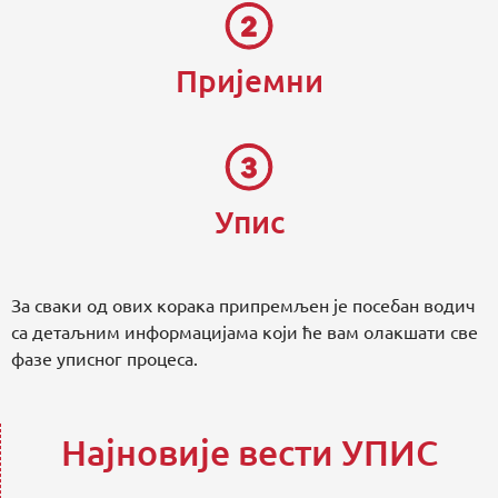
Пријемни
Упис
За сваки од ових корака припремљен је посебан водич
са детаљним информацијама који ће вам олакшати све
фазе уписног процеса.
Најновије вести УПИС