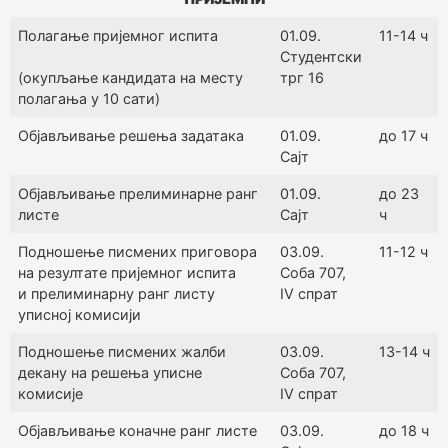
Полагање пријемног испита
01.09.
11-14 ч
Студентски
(окупљање кандидата на месту
трг 16
полагања у 10 сати)
Објављивање решења задатака
01.09.
до 17 ч
Сајт
Објављивање прелиминарне ранг
01.09.
до 23
листе
Сајт
ч
Подношење писмених приговора
03.09.
11-12 ч
на резултате пријемног испита
Соба 707,
и прелиминарну ранг листу
IV спрат
уписној комисији
Подношење писмених жалби
03.09.
13-14 ч
декану на решења уписне
Соба 707,
комисије
IV спрат
Објављивање коначне ранг листе
03.09.
до 18 ч