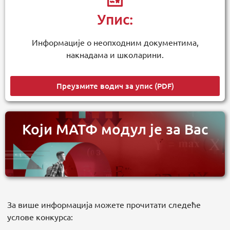
Упис:
Информације о неопходним документима,
накнадама и школарини.
Преузмите водич за упис (PDF)
Који МАТФ модул је за Вас
За више информација можете прочитати следеће
услове конкурса: