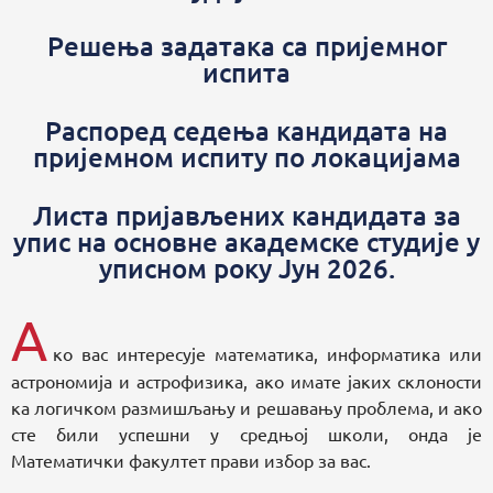
Решења задатака са пријемног
испита
Распоред седења кандидата на
пријемном испиту по локацијама
Листа пријављених кандидата за
упис на основне академске студије у
уписном року Јун 2026.
А
ко вас интересује математика, информатика или
астрономија и астрофизика, ако имате јаких склоности
ка логичком размишљању и решавању проблема, и ако
сте били успешни у средњој школи, онда је
Математички факултет прави избор за вас.