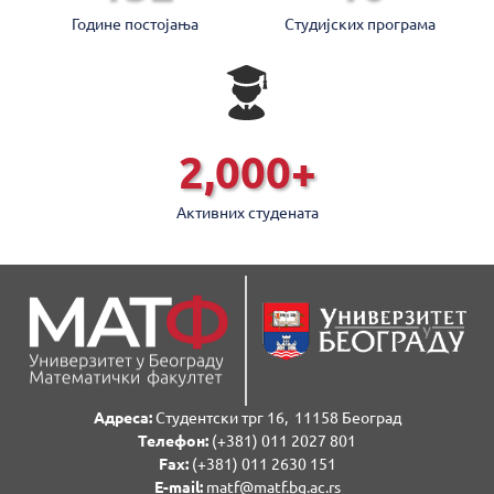
Године постојањa
Студијских програмa
2,000
+
Активних студената
Адреса:
Студентски трг 16, 11158 Београд
Телефон:
(+381) 011 2027 801
Fаx:
(+381) 011 2630 151
E-mail:
matf@matf.bg.ac.rs