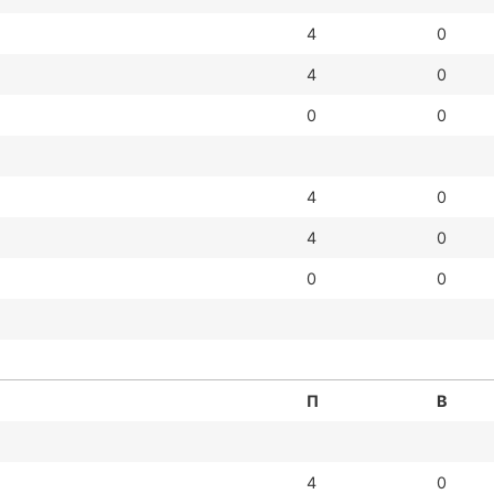
4
0
4
0
0
0
4
0
4
0
0
0
П
В
4
0