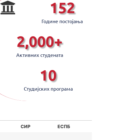
152
Године постојањa
2,000
+
Активних студената
10
Студијских програмa
СИР
ЕСПБ