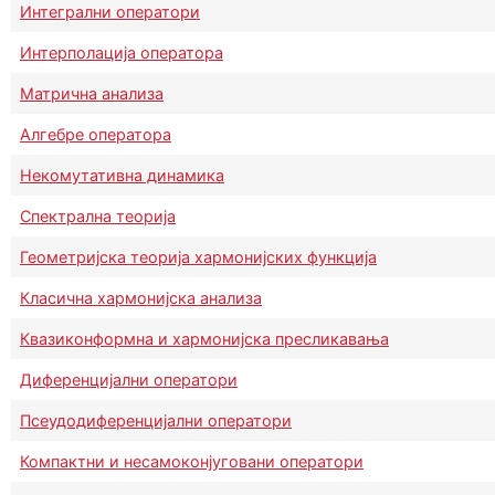
Интегрални оператори
Интерполација оператора
Матрична анализа
Алгебре оператора
Некомутативна динамика
Спектрална теорија
Геометријска теорија хармонијских функција
Класична хармонијска анализа
Квазиконформна и хармонијска пресликавања
Диференцијални оператори
Псеудодиференцијални оператори
Компактни и несамоконјуговани оператори