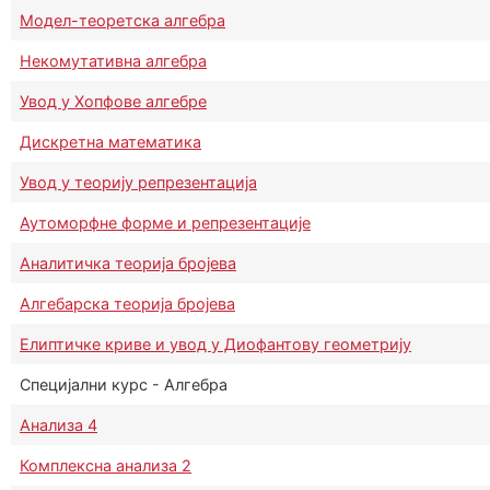
Модел-теоретска алгебра
Некомутативна алгебра
Увод у Хопфове алгебре
Дискретна математика
Увод у теорију репрезентација
Аутоморфне форме и репрезентације
Аналитичка теорија бројева
Алгебарска теорија бројева
Елиптичке криве и увод у Диофантову геометрију
Специјални курс - Алгебра
Анализа 4
Комплексна анализа 2