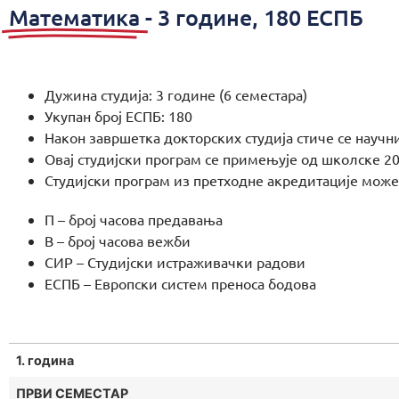
Математика
- 3 године, 180 ЕСПБ
Дужина студија: 3 године (6 семестара)
Укупан број ЕСПБ: 180
Након завршетка докторских студија стиче се научн
Овај студијски програм се примењује од школске 20
Студијски програм из претходне акредитације мож
П – број часова предавања
В – број часова вежби
СИР – Студијски истраживачки радови
ЕСПБ – Европски систем преноса бодова
1. година
ПРВИ СЕМЕСТАР