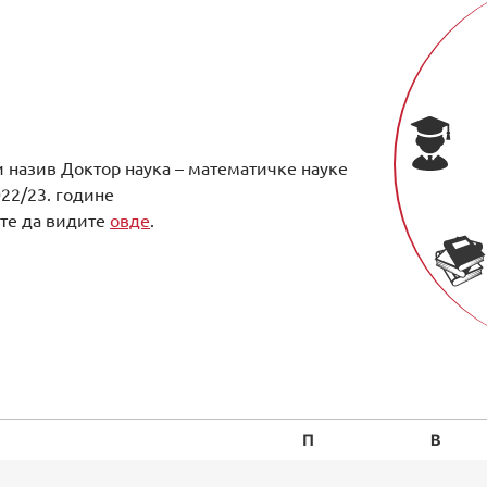
и назив Доктор наука – математичке науке
22/23. године
ете да видите
овде
.
П
В