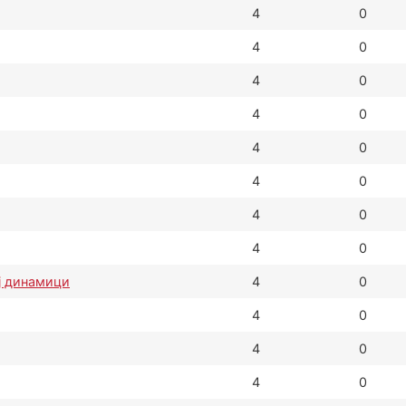
4
0
4
0
4
0
4
0
4
0
4
0
4
0
4
0
ј динамици
4
0
4
0
4
0
4
0