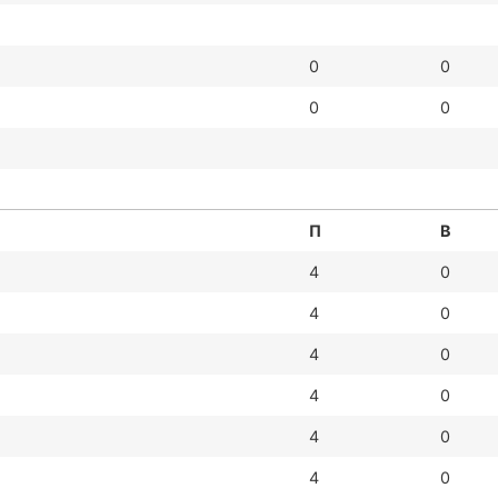
0
0
0
0
П
В
4
0
4
0
4
0
4
0
4
0
4
0