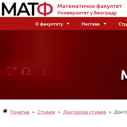
Математички факултет
Универзитет у Београду
О факултету
Настава
Сту
Почетна
»
Студије
»
Докторске студије
»
Докто