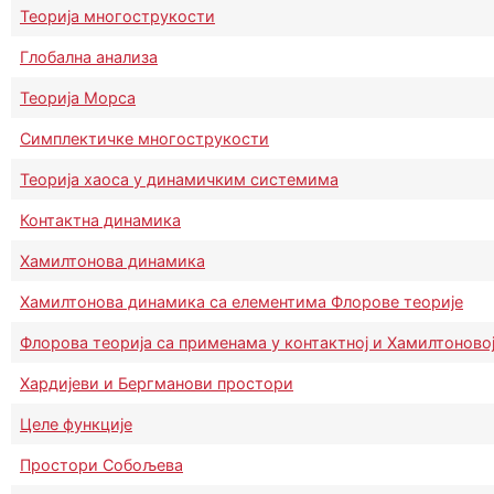
Теорија многострукости
Глобална анализа
Теорија Морса
Симплектичке многострукости
Теорија хаоса у динамичким системима
Контактна динамика
Хамилтонова динамика
Хамилтонова динамика са елементима Флорове теорије
Флорова теорија са применама у контактној и Хамилтоново
Хардијеви и Бергманови простори
Целе функције
Простори Собољева