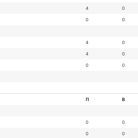
4
0
0
0
4
0
4
0
0
0
П
В
0
0
0
0