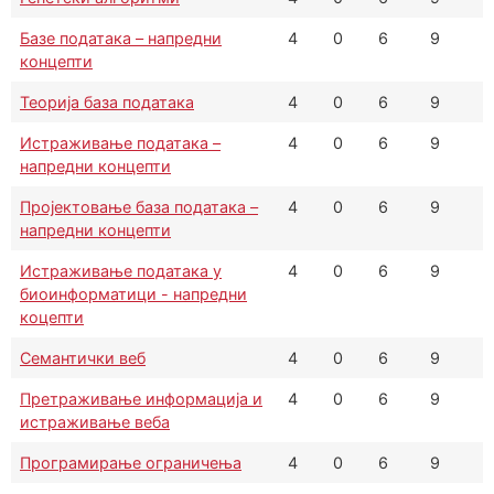
Базе података – напредни
4
0
6
9
концепти
Теорија база података
4
0
6
9
Истраживање података –
4
0
6
9
напредни концепти
Пројектовање база података –
4
0
6
9
напредни концепти
Истраживање података у
4
0
6
9
биоинформатици - напредни
коцепти
Семантички веб
4
0
6
9
Претраживање информација и
4
0
6
9
истраживање веба
Програмирање ограничења
4
0
6
9