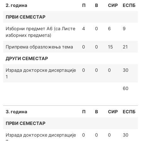
2. година
П
В
СИР
ЕСПБ
ПРВИ СЕМЕСТАР
Изборни предмет А6 (са Листе
4
0
6
9
изборних предмета)
Припрема образложења тема
0
0
15
21
ДРУГИ СЕМЕСТАР
Израда докторске дисертације
0
0
0
30
1
60
3. година
П
В
СИР
ЕСПБ
ПРВИ СЕМЕСТАР
Израда докторске дисертације
0
0
0
30