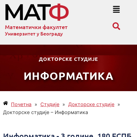
Математички факултет
Универзитет у Београду
ДОКТОРСКЕ СТУДИЈЕ
ИНФОРМАТИКА
Почетна
»
Студије
»
Докторске студије
»
Докторске студије – Информатика
Информатика
- 3 године, 180 ЕСПБ