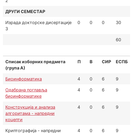
2
ДРУГИ СЕМЕСТАР
Израда докторске дисертације
0
0
0
30
3
60
Списак изборних предмета
П
В
СИР
ЕСПБ
(група А)
Биоинформатика
4
0
6
9
Одабрана поглавља
4
0
6
9
биоинформатике
Конструкција и анализа
4
0
6
9
алгоритама - напредни
коцепти
Криптографија - напредни
4
0
6
9