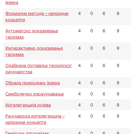
језика
Формалне методе – напредни
4
0
6
9
концепти
Аутоматско доказивање
4
0
6
9
теорема
Интерактивно доказивање
4
0
6
9
теорема
Одабрана поглавља теоријског
4
0
6
9
рачунарства
Обрада природних језика
4
0
6
9
Симболичко израчунавање
4
0
6
9
Интелигенција ројева
4
0
6
9
Рачунарска интелигенција –
4
0
6
9
напредни концепти
Генетски алгоритми
4
0
6
9