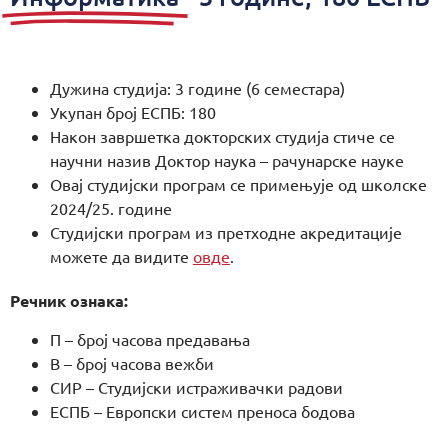
Дужина студија: 3 године (6 семестара)
Укупан број ЕСПБ: 180
Након завршетка докторских студија стиче се
научни назив Доктор наука – рачунарске науке
Овај студијски програм се примењује од школске
2024/25. године
Студијски програм из претходне акредитације
можете да видите
овде
.
Речник ознака:
П – број часова предавања
В – број часова вежби
СИР – Студијски истраживачки радови
ЕСПБ – Европски систем преноса бодова