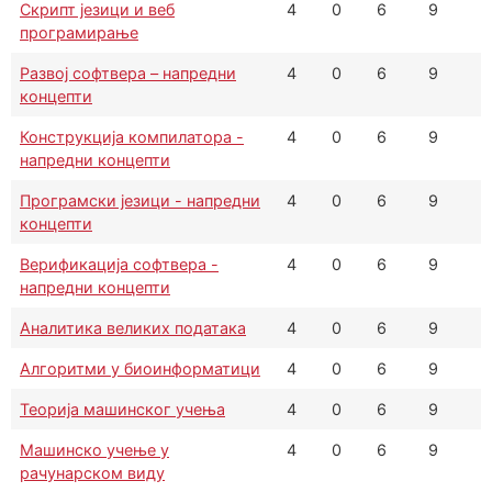
Скрипт језици и веб
4
0
6
9
програмирање
Развој софтвера – напредни
4
0
6
9
концепти
Конструкција компилатора -
4
0
6
9
напредни концепти
Програмски језици - напредни
4
0
6
9
концепти
Верификација софтвера -
4
0
6
9
напредни концепти
Аналитика великих података
4
0
6
9
Алгоритми у биоинформатици
4
0
6
9
Теорија машинског учења
4
0
6
9
Машинско учење у
4
0
6
9
рачунарском виду