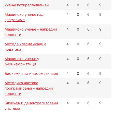
Учење поткрепљивањем
4
0
6
9
Машинско учење над
4
0
6
9
графовима
Машинско учење - напредни
4
0
6
9
концепти
Методе класификације
4
0
6
9
података
Машинско учење у
4
0
6
9
биоинформатици
Биохемија за информатичаре
4
0
6
9
Методика наставе
4
0
6
9
програмирања - напредни
концепти
Блокчејн и децентрализовани
4
0
6
9
системи