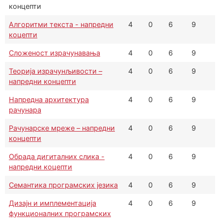
концепти
Алгоритми текста - напредни
4
0
6
9
коцепти
Сложеност израчунавања
4
0
6
9
Теорија израчунљивости –
4
0
6
9
напредни концепти
Напредна архитектура
4
0
6
9
рачунара
Рачунарске мреже – напредни
4
0
6
9
концепти
Обрада дигиталних слика -
4
0
6
9
напредни коцепти
Семантика програмских језика
4
0
6
9
Дизајн и имплементација
4
0
6
9
функционалних програмских