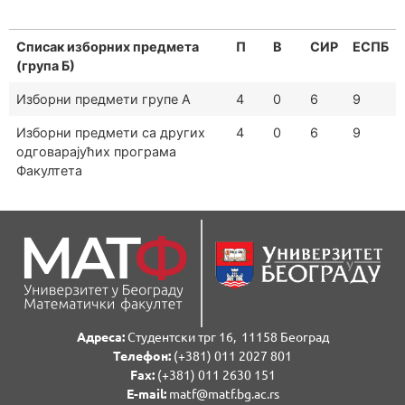
Списак изборних предмета
П
В
СИР
ЕСПБ
(група Б)
Изборни предмети групе А
4
0
6
9
Изборни предмети са других
4
0
6
9
одговарајућих програма
Факултета
Адреса:
Студентски трг 16, 11158 Београд
Телефон:
(+381) 011 2027 801
Fаx:
(+381) 011 2630 151
E-mail:
matf@matf.bg.ac.rs