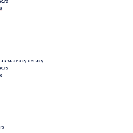
c.rs
а
математичку логику
c.rs
а
rs