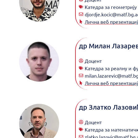
Катедра за геометрију
djordje.kocic@matf.bg.a
Лична веб презентациј
др
Милан Лазаре
Доцент
Катедра за реалну и 
milan.lazarevic@matf.bg
Лична веб презентациј
др
Златко Лазови
Доцент
Катедра за математич
zlatko.lazovic@matf.bg.a