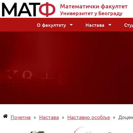
Математички факултет
Универзитет у Београду
О факултету
Настава
Сту
Почетна
»
Настава
»
Наставно особље
»
Доцен