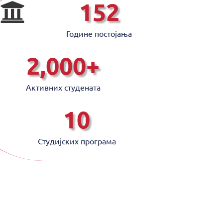
152
Године постојањa
2,000
+
Активних студената
10
Студијских програмa