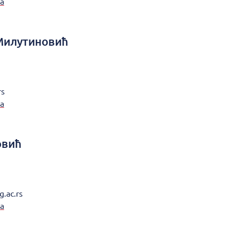
а
Милутиновић
rs
а
овић
g.ac.rs
а