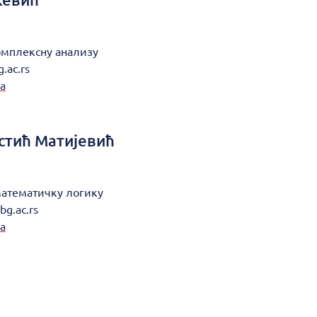
омплексну анализу
.ac.rs
а
стић Матијевић
математичку логику
bg.ac.rs
а