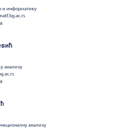
во и информатику
matf.bg.ac.rs
а
евић
ку анализу
g.ac.rs
а
ић
функционалну анализу