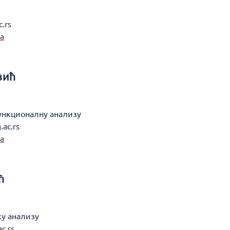
c.rs
а
вић
функционалну анализу
.ac.rs
а
ћ
ку анализу
c.rs