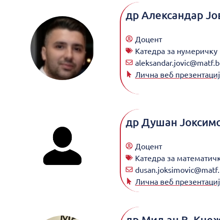
др
Александар Јо
Доцент
Катедра за нумеричку
aleksandar.jovic@matf.b
Лична веб презентациј
др
Душан Јоксим
Доцент
Катедра за математич
dusan.joksimovic@matf.
Лична веб презентациј
др
Миљан В. Кне