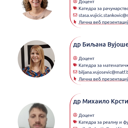
Доцент
Катедра за рачунарст
stasa.vujicic.stankovic@
Лична веб презентациј
др
Биљана Вујош
Доцент
Катедра за математич
biljana.vujosevic@matf.b
Лична веб презентациј
др
Михаило Крст
Доцент
Катедра за реалну и 