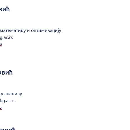
вић
 математику и оптимизацију
g.ac.rs
а
овић
ку анализу
bg.ac.rs
а
жевић