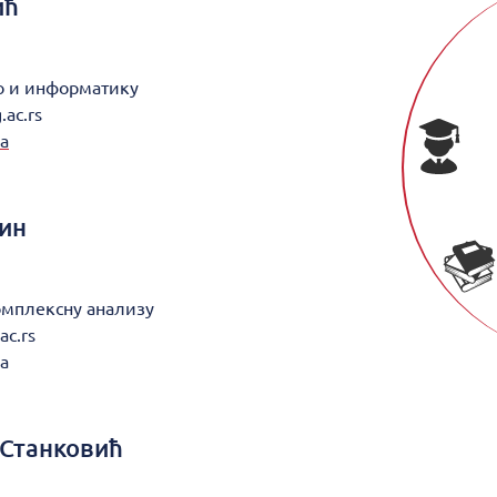
ић
во и информатику
.ac.rs
а
ин
омплексну анализу
ac.rs
а
 Станковић