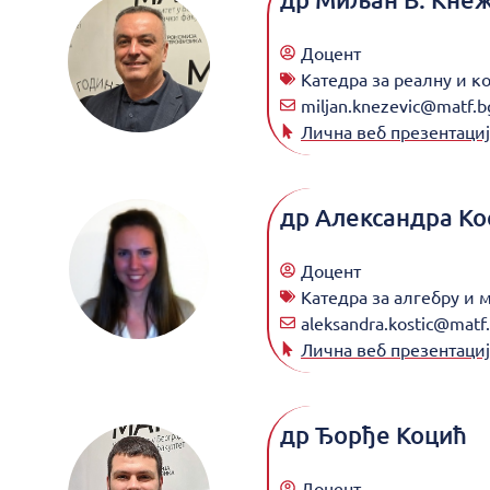
Доцент
Катедра за реалну и к
miljan.knezevic@matf.bg
Лична веб презентациј
др
Александра Ко
Доцент
Катедра за алгебру и 
aleksandra.kostic@matf.
Лична веб презентациј
др
Ђорђе Коцић
Доцент