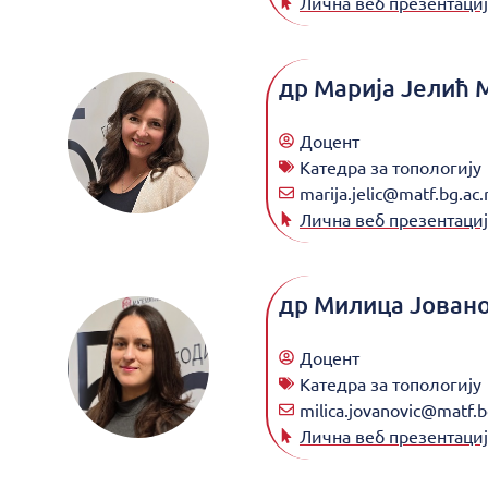
Лична веб презентациј
др
Марија Јелић 
Доцент
Катедра за топологију
marija.jelic@matf.bg.ac.
Лична веб презентациј
др
Милица Јован
Доцент
Катедра за топологију
milica.jovanovic@matf.b
Лична веб презентациј