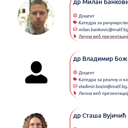
др
Милан Банков
Доцент
Катедра за рачунарст
milan.bankovic@matf.bg
Лична веб презентациј
др
Владимир Бож
Доцент
Катедра за реалну и к
vladimir.bozin@matf.bg.
Лична веб презентациј
др
Сташа Вујичић