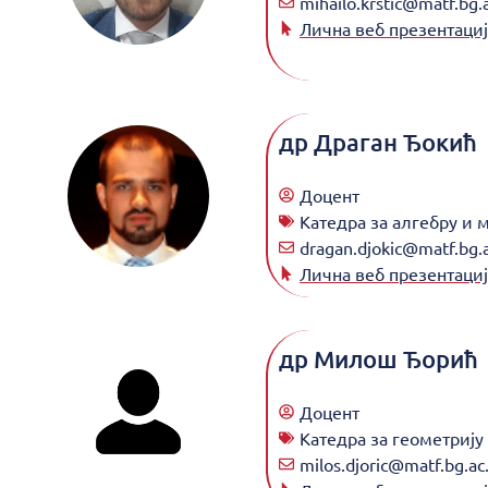
mihailo.krstic@matf.bg.a
Лична веб презентациј
др
Драган Ђокић
Доцент
Катедра за алгебру и 
dragan.djokic@matf.bg.a
Лична веб презентациј
др
Милош Ђорић
Доцент
Катедра за геометрију
milos.djoric@matf.bg.ac.