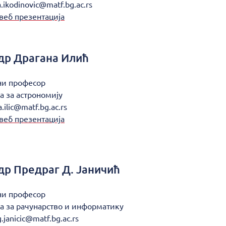
.ikodinovic@matf.bg.ac.rs
веб презентација
др
Драгана Илић
ни професор
а за астрономију
.ilic@matf.bg.ac.rs
веб презентација
др
Предраг Д. Јаничић
ни професор
а за рачунарство и информатику
.janicic@matf.bg.ac.rs