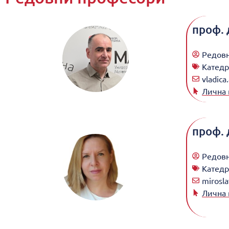
проф. 
Редов
Катедр
vladica
Лична 
проф. 
Редов
Катедр
mirosla
Лична 