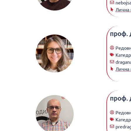
nebojsa
Лична 
проф. 
Редов
Катедр
dragana
Лична 
проф. 
Редов
Катедр
predrag