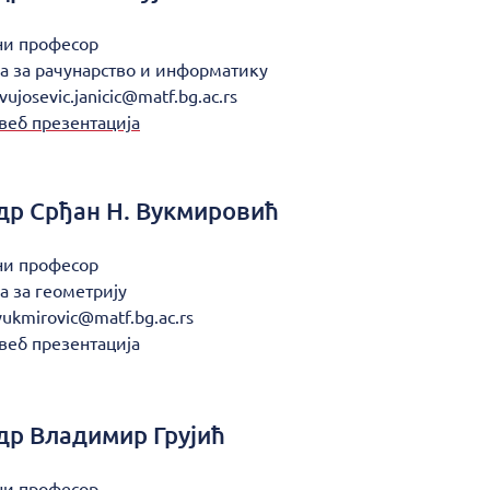
ни професор
а за рачунарство и информатику
vujosevic.janicic@matf.bg.ac.rs
веб презентација
др
Срђан Н. Вукмировић
ни професор
а за геометрију
vukmirovic@matf.bg.ac.rs
веб презентација
др
Владимир Грујић
ни професор