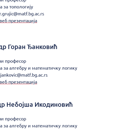
а за топологију
r.grujic@matf.bg.ac.rs
веб презентација
др
Горан Ђанковић
ни професор
а за алгебру и математичку логику
jankovic@matf.bg.ac.rs
веб презентација
др
Небојша Икодиновић
ни професор
а за алгебру и математичку логику