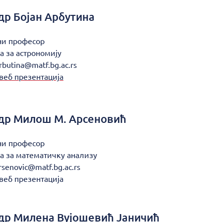
др
Бојан Арбутина
ни професор
а за астрономију
rbutina@matf.bg.ac.rs
веб презентација
др
Милош М. Арсеновић
ни професор
а за математичку анализу
rsenovic@matf.bg.ac.rs
веб презентација
др
Милена Вујошевић Јаничић