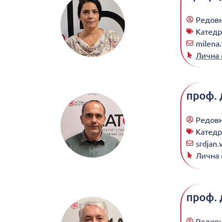
Редов
Катедр
milena.
Лична 
проф. 
Редов
Катедр
srdjan.
Лична 
проф. 
Редов