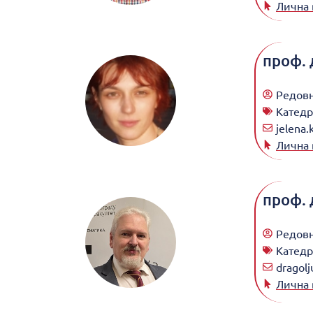
Лична 
проф. 
Редов
Катедр
jelena.
Лична 
проф. 
Редов
Катедр
dragolj
Лична 