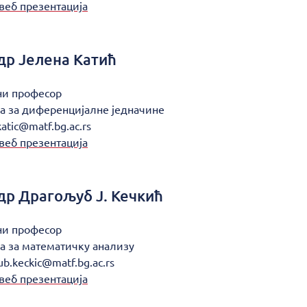
веб презентација
др
Јелена Катић
ни професор
а за диференцијалне једначине
katic@matf.bg.ac.rs
веб презентација
др
Драгољуб Ј. Кечкић
ни професор
а за математичку анализу
ub.keckic@matf.bg.ac.rs
веб презентација