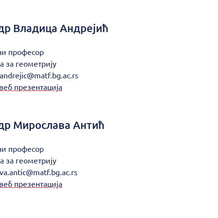
др
Владица Андрејић
ни професор
а за геометрију
.andrejic@matf.bg.ac.rs
веб презентација
др
Мирослава Антић
ни професор
а за геометрију
va.antic@matf.bg.ac.rs
веб презентација