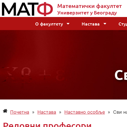
Математички факултет
Универзитет у Београду
О факултету
Настава
Сту
С
Почетна
»
Настава
»
Наставно особље
»
Сви н
Редовни професори