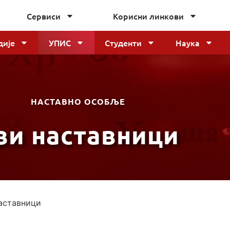
Сервиси
Корисни линкови
дије
УПИС
Студенти
Наука
НАСТАВНО ОСОБЉЕ
ви наставници
аставници