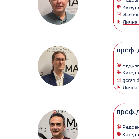
Катедр
vladimi
Лична 
проф. 
Редов
Катедр
goran.d
Лична 
проф.
Редов
Катедр