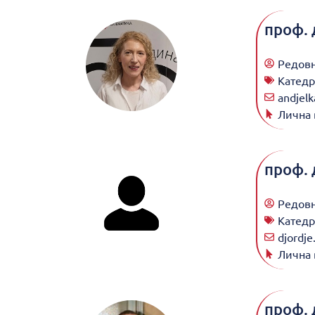
проф. 
Редов
Катедр
andjelk
Лична 
проф. 
Редов
Катедр
djordje
Лична 
проф. 