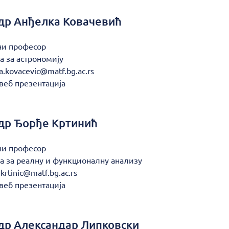
др
Анђелка Ковачевић
ни професор
а за астрономију
a.kovacevic@matf.bg.ac.rs
веб презентација
др
Ђорђе Кртинић
ни професор
а за реалну и функционалну анализу
.krtinic@matf.bg.ac.rs
веб презентација
др
Александар Липковски