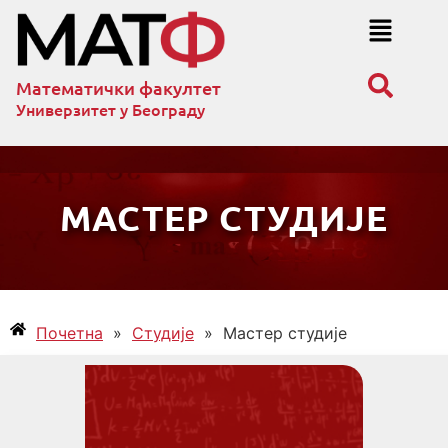
Математички факултет
Универзитет у Београду
МАСТЕР СТУДИЈЕ
Почетна
»
Студије
»
Мастер студије