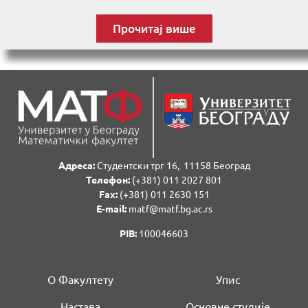
Прочитај више
Адреса:
Студентски трг 16, 11158 Београд
Телефон:
(+381) 011 2027 801
Fаx:
(+381) 011 2630 151
E-mail:
matf@matf.bg.ac.rs
PIB:
100046603
О Факултету
Упис
Настава
Основне студије