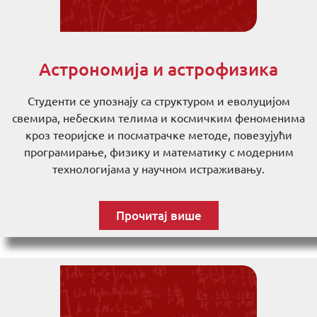
Астрономија и астрофизика
Студенти се упознају са структуром и еволуцијом
свемира, небеским телима и космичким феноменима
кроз теоријске и посматрачке методе, повезујући
програмирање, физику и математику с модерним
технологијама у научном истраживању.
Прочитај више