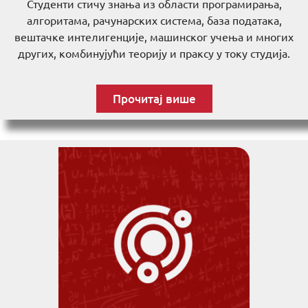
Студенти стичу знања из области програмирања,
алгоритама, рачунарских система, база података,
вештачке интелигенције, машинског учења и многих
других, комбинујући теорију и праксу у току студија.
Прочитај више