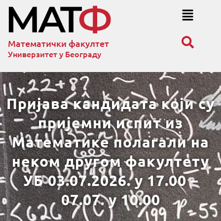
Математички факултет
Универзитет у Београду
Пријава кандидата који су
пријемни испит из
Математике полагали на
неком другом факултету
УБ 03.07.2026. у 17.00 –
07.07. у 10.00