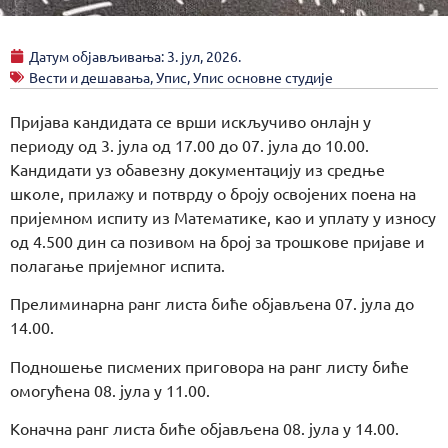
Датум објављивања:
3. јул, 2026.
Вести и дешавања
,
Упис
,
Упис основне студије
Пријава кандидата се врши искључиво онлајн у
периоду од 3. јула од 17.00 до 07. јула до 10.00.
Кандидати уз обавезну документацију из средње
школе, прилажу и потврду о броју освојених поена на
пријемном испиту из Математике, као и уплату у износу
од 4.500 дин са позивом на број за трошкове пријаве и
полагање пријемног испита.
Прелиминарна ранг листа биће објављена 07. јула до
14.00.
Подношење писмених приговора на ранг листу биће
омогућена 08. јула у 11.00.
Коначна ранг листа биће објављена 08. јула у 14.00.