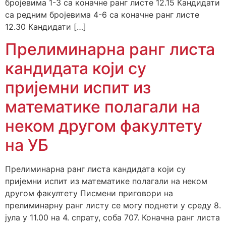
бројевима 1-3 са коначне ранг листе 12.15 Кандидати
са редним бројевима 4-6 са коначне ранг листе
12.30 Кандидати […]
Прелиминарна ранг листа
кандидата који су
пријемни испит из
математике полагали на
неком другом факултету
на УБ
Прелиминарна ранг листа кандидата који су
пријемни испит из математике полагали на неком
другом факултету Писмени приговори на
прелиминарну ранг листу се могу поднети у среду 8.
јула у 11.00 на 4. спрату, соба 707. Коначна ранг листа