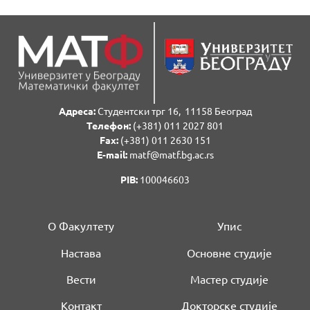
Адреса:
Студентски трг 16, 11158 Београд
Телефон:
(+381) 011 2027 801
Fаx:
(+381) 011 2630 151
E-mail:
matf@matf.bg.ac.rs
PIB:
100046603
О Факултету
Упис
Настава
Основне студије
Вести
Мастер студије
Контакт
Докторске студије