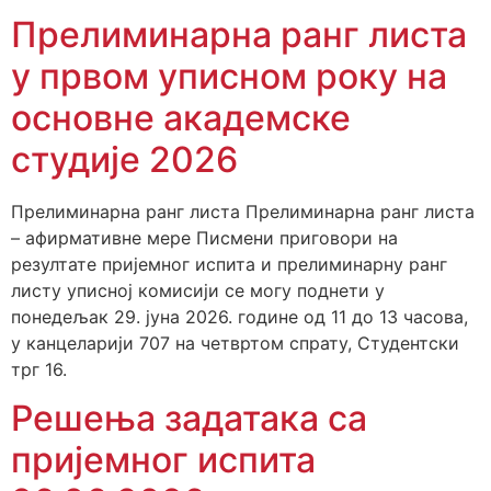
Прелиминарна ранг листа
у првом уписном року на
основне академске
студије 2026
Прелиминарна ранг листа Прелиминарна ранг листа
– афирмативне мере Писмени приговори на
резултате пријемног испита и прелиминарну ранг
листу уписној комисији се могу поднети у
понедељак 29. јуна 2026. године од 11 до 13 часова,
у канцеларији 707 на четвртом спрату, Студентски
трг 16.
Решења задатака са
пријемног испита