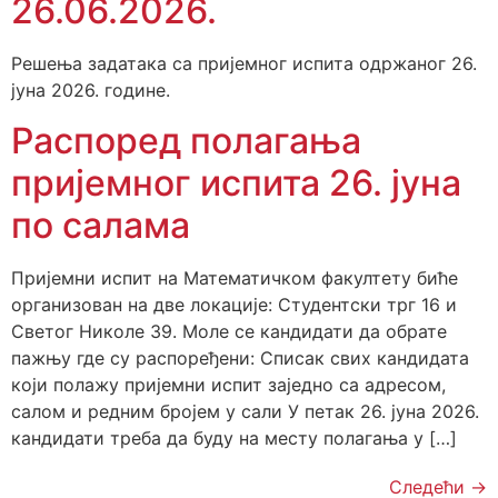
26.06.2026.
Решења задатака са пријемног испита одржаног 26.
јуна 2026. године.
Распоред полагања
пријемног испита 26. јуна
по салама
Пријемни испит на Математичком факултету биће
организован на две локације: Студентски трг 16 и
Светог Николе 39. Моле се кандидати да обрате
пажњу где су распоређени: Списак свих кандидата
који полажу пријемни испит заједно са адресом,
салом и редним бројем у сали У петак 26. јуна 2026.
кандидати треба да буду на месту полагања у […]
Следећи
→