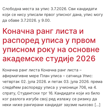
Слободна места за упис 3.7.2026. Сви кандидати
који се нису уписали првог уписног дана, упис могу
да обаве 3.7.2026. у 9.00.
Коначна ранг листа и
распоред уписа у првом
уписном року на основне
академске студије 2026
Коначна ранг листа Коначна ранг листа –
афирмативне мере План уписa – сатница Упис:
четвртак 02. јула 2026. и петак 03. јула 2026. према
следећем распореду уписа у учионици 706, на 4.
спрату, Студентски трг 16. Кандидати који из било
ког разлога изгубе свој ред излажу се ризику да
неки ниже рангирани кандидат заузме њихово […]