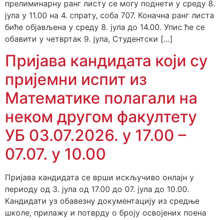
прелиминарну ранг листу се могу поднети у среду 8.
јула у 11.00 на 4. спрату, соба 707. Коначна ранг листа
биће објављена у среду 8. јула до 14.00. Упис ће се
обавити у четвртак 9. јула, Студентски […]
Пријава кандидата који су
пријемни испит из
Математике полагали на
неком другом факултету
УБ 03.07.2026. у 17.00 –
07.07. у 10.00
Пријава кандидата се врши искључиво онлајн у
периоду од 3. јула од 17.00 до 07. јула до 10.00.
Кандидати уз обавезну документацију из средње
школе, прилажу и потврду о броју освојених поена