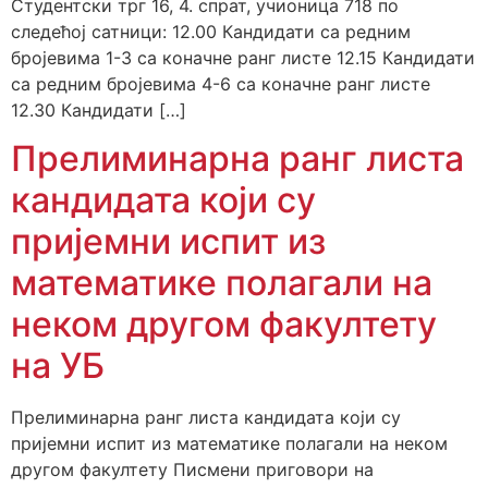
Студентски трг 16, 4. спрат, учионица 718 по
следећој сатници: 12.00 Кандидати са редним
бројевима 1-3 са коначне ранг листе 12.15 Кандидати
са редним бројевима 4-6 са коначне ранг листе
12.30 Кандидати […]
Прелиминарна ранг листа
кандидата који су
пријемни испит из
математике полагали на
неком другом факултету
на УБ
Прелиминарна ранг листа кандидата који су
пријемни испит из математике полагали на неком
другом факултету Писмени приговори на