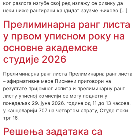
ког разлога изгубе свој ред излажу се ризику да
неки ниже рангирани кандидат заузме њихово […]
Прелиминарна ранг листа
у првом уписном року на
основне академске
студије 2026
Прелиминарна ранг листа Прелиминарна ранг листа
– афирмативне мере Писмени приговори на
резултате пријемног испита и прелиминарну ранг
листу уписној комисији се могу поднети у
понедељак 29. јуна 2026. године од 11 до 13 часова,
у канцеларији 707 на четвртом спрату, Студентски
трг 16.
Решења задатака са