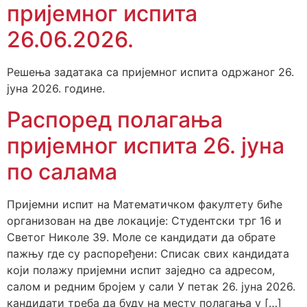
пријемног испита
26.06.2026.
Решења задатака са пријемног испита одржаног 26.
јуна 2026. године.
Распоред полагања
пријемног испита 26. јуна
по салама
Пријемни испит на Математичком факултету биће
организован на две локације: Студентски трг 16 и
Светог Николе 39. Моле се кандидати да обрате
пажњу где су распоређени: Списак свих кандидата
који полажу пријемни испит заједно са адресом,
салом и редним бројем у сали У петак 26. јуна 2026.
кандидати треба да буду на месту полагања у […]