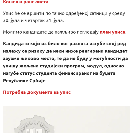
Коначна ранг листа
Упис ће се вршити по тачно одређеној сатници у среду
30. јула и четвртак 31. јула.
Молимо кандидате да пажљиво погледају
план уписа
.
Кандидати који из било ког разлога изгубе свој ред
излажу се ризику да неки ниже рангирани кандидат
заузме њихово место, те да не буду у могућности да
упишу жељени студијски програм, модул, односно
изгубе статус студента финансираног из буџета
Републике Србије
.
Потребна документа за упис