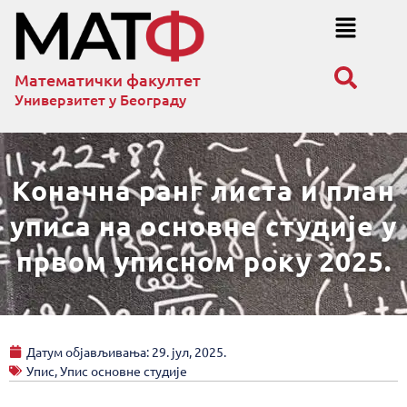
Математички факултет
Универзитет у Београду
Коначна ранг листа и план
уписа на основне студије у
првом уписном року 2025.
Датум објављивања:
29. јул, 2025.
Упис
,
Упис основне студије