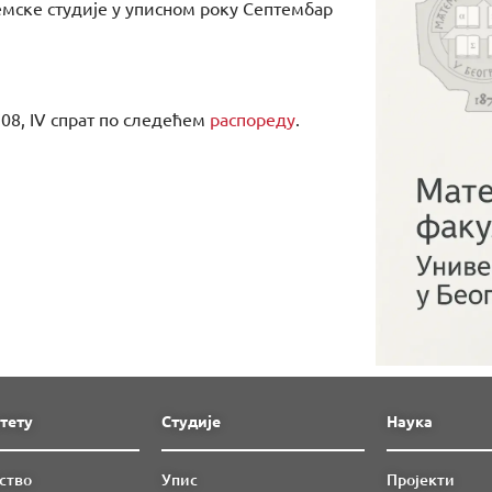
демске студије у уписном року Септембар
708, IV спрат по следећем
распореду
.
тету
Студије
Наука
ство
Упис
Пројекти