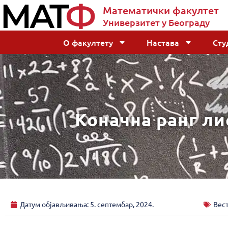
Математички факултет
Универзитет у Београду
О факултету
Настава
Сту
Коначна ранг ли
Датум објављивања:
5. септембар, 2024.
Вес