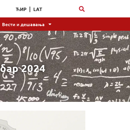
ЋИР
|
LAT
Вести и дешавања
мбар 2024