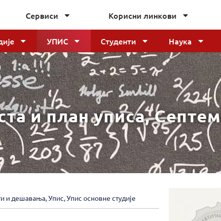
Сервиси
Корисни линкови
дије
УПИС
Студенти
Наука
ста и план уписа, Септе
ти и дешавања
,
Упис
,
Упис основне студије