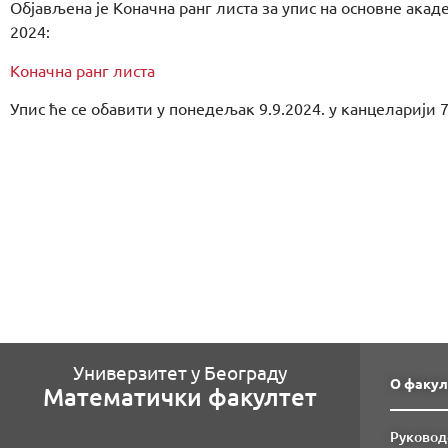
Објављена је Коначна ранг листа за упис на основне ака
2024:
Коначна ранг листа
Упис ће се обавити у понедељак 9.9.2024. у канцеларији 
Универзитет у Београду
О факул
Математички факултет
Руковод