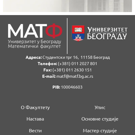
Адреса:
Студентски трг 16, 11158 Београд
Телефон:
(+381) 011 2027 801
Fаx:
(+381) 011 2630 151
E-mail:
matf@matf.bg.ac.rs
PIB:
100046603
О Факултету
Упис
Настава
Основне студије
Вести
Мастер студије