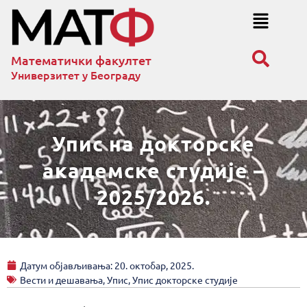
Математички факултет
Универзитет у Београду
Упис на докторске
академске студије –
2025/2026.
Датум објављивања:
20. октобар, 2025.
Вести и дешавања
,
Упис
,
Упис докторске студије