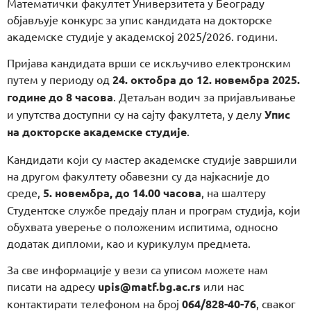
Математички факултет Универзитета у Београду
објављује конкурс за упис кандидата на докторске
академске студије у академској 2025/2026. години.
Пријава кандидата врши се искључиво електронским
путем у периоду од
24. октобра до 12. новембра 2025.
године до 8 часова
. Детаљан водич за пријављивање
и упутства доступни су на сајту факултета, у делу
Упис
на докторске академске студије
.
Кандидати који су мастер академске студије завршили
на другом факултету обавезни су да најкасније до
среде,
5. новембра, до 14.00 часова
, на шалтеру
Студентске службе предају план и програм студија, који
обухвата уверење о положеним испитима, односно
додатак дипломи, као и курикулум предмета.
За све информације у вези са уписом можете нам
писати на адресу
upis@matf.bg.ac.rs
или нас
контактирати телефоном на број
064/828-40-76
, сваког