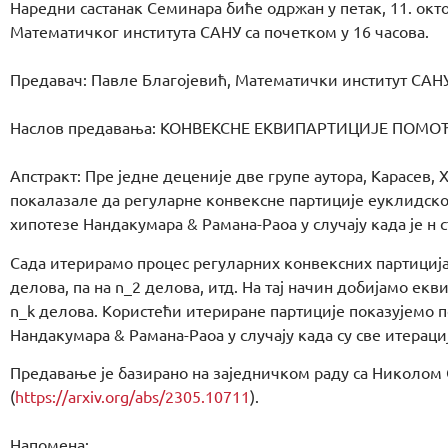
Наредни састанак Семинара биће одржан у петак, 11. окто
Математичког института САНУ са почетком у 16 часова.
Предавач: Павле Благојевић, Математички институт САН
Наслов предавања: КОНВЕКСНЕ ЕКВИПАРТИЦИЈЕ ПОМ
Апстракт: Пре једне деценије две групе аутора, Карасев, 
покалазале да регуларне конвексне партиције еуклидско
хипотезе Нандакумара & Рамана-Раоа у случају када је н с
Сада итерирамо процес регуларних конвексних партиција
делова, па на n_2 делова, итд. На тај начин добијамо екв
n_k делова. Користећи итериране партиције показујемо
Нандакумара & Рамана-Раоа у случају када су све итерациј
Предавање је базирано на заједничком раду са Николом
(
https://arxiv.org/abs/2305.10711
).
Напомена: