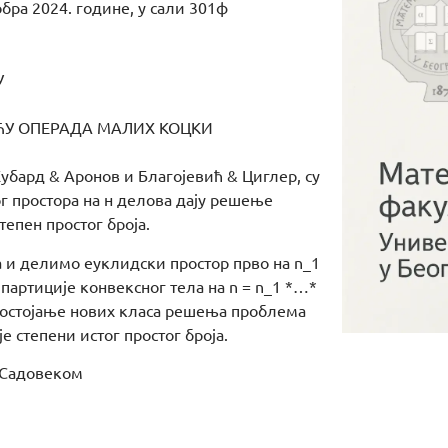
бра 2024. године, у сали 301ф
У
ОЋУ ОПЕРАДА МАЛИХ КОЦКИ
Хубард & Аронов и Благојевић & Циглер, су
г простора на н делова дају решење
тепен простог броја.
 и делимо еуклидски простор прво на n_1
ипартиције конвексног тела на n = n_1 *…*
 постојање нових класа решења проблема
е степени истог простог броја.
 Садовеком