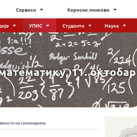
Сервиси
Корисни линкови
дије
УПИС
Студенти
Наука
атематику, 11. октобар
ивности на семинарима