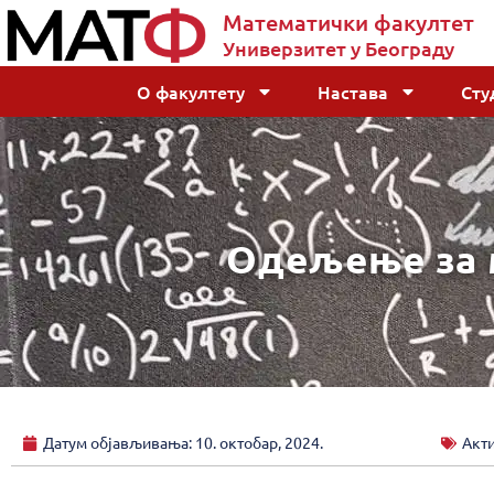
Математички факултет
Универзитет у Београду
О факултету
Настава
Сту
Одељење за м
Датум објављивања:
10. октобар, 2024.
Акт