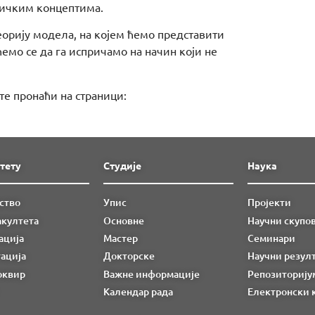
гичким концептима.
теорију модела, на којем ћемо представити
емо се да га испричамо на начин који не
е пронаћи на страници:
тету
Студије
Наука
ство
Упис
Пројекти
акултета
Основне
Научни скупо
ација
Мастер
Семинари
ација
Докторске
Научни резул
оквир
Важне информације
Репозиторију
Календар рада
Електронски 