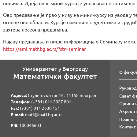
пољима. Идеја овог мини-курса је упознавање са тим ло
Ово предавање је прво у низу на мини-курсу из увода у 
основе ове области. Курс је намењен студентима и трудић
захтева посебна предзнања.
Најаву предавања и више информација о Семинару может
https://aml.matf.bg.ac.rs/?str=seminar
Универзитет у Београду
О факул
Математички факултет
Руковод
Адреса:
Студентски трг 16, 11158 Београд
Савет ф
Телефон:
(+381) 011 2027 801
Организ
Fаx:
(+381) 011 2630 151
Акредит
E-mail:
matf@matf.bg.ac.rs
Правни 
PIB:
100046603
Контакт