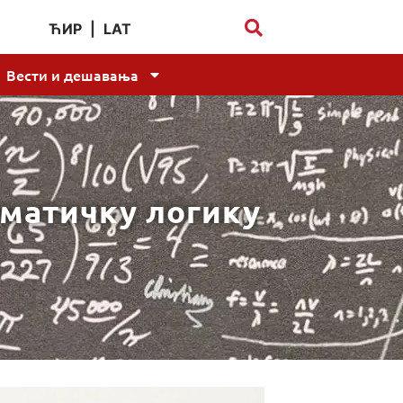
ЋИР
|
LAT
Вести и дешавања
ематичку логику