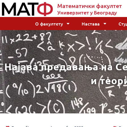
Математички факултет
Универзитет у Београду
О факултету
Настава
Сту
Најава предавања на С
и теор