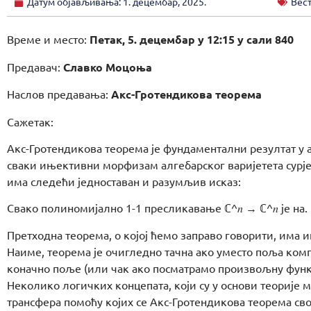
Датум објављивања:
1. децембар, 2025.
Вес
Време и место:
Петак, 5. децембар у 12:15 у сали 840
Предавач:
Славко Моцоња
Наслов предавања:
Акс-Гротендикова теорема
Сажетак:
Акс-Гротендикова теорема је фундаментални резултат у а
сваки ињективни морфизам алгебарског варијетета сурје
има следећи једноставан и разумљив исказ:
Свако полиномијално 1-1 пресликавање ℂ^𝑛 → ℂ^𝑛 је на.
Претходна теорема, о којој ћемо заправо говорити, има 
Наиме, теорема је очигледно тачна ако уместо поља ко
коначно поље (или чак ако посматрамо произвољну функ
Неколико логичких концепата, који су у основи теорије 
трансфера помоћу којих се Акс-Гротендикова теорема св