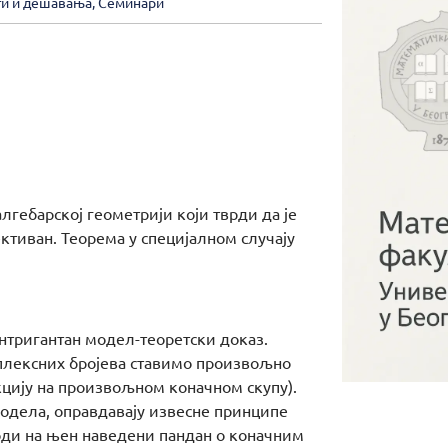
ти и дешавања
,
Семинари
лгебарској геометрији који тврди да је
ктиван. Теорема у специјалном случају
интригантан модел-теоретски доказ.
мплексних бројева ставимо произвољно
цију на произвољном коначном скупу).
модела, оправдавају извесне принципе
оди на њен наведени пандан о коначним