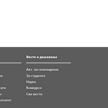
Вести и дешавања
Акт. на семинарима
ви
За студенте
Наука
тати
Конкурси
м
Све вести
каталог