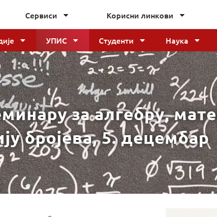
Сервиси
Корисни линкови
дије
УПИС
Студенти
Наука
еминару за алгебру, мат
ију бројева, 5. децембар