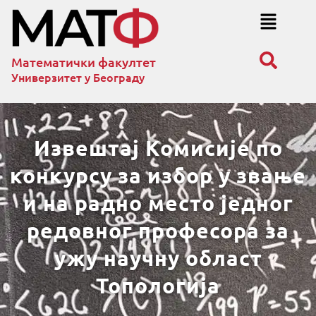
Математички факултет
Универзитет у Београду
Извештај Комисије по
конкурсу за избор у звање
и на радно место једног
редовног професора за
ужу научну област
Топологија