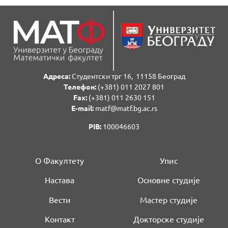
Адреса:
Студентски трг 16, 11158 Београд
Телефон:
(+381) 011 2027 801
Fаx:
(+381) 011 2630 151
E-mail:
matf@matf.bg.ac.rs
PIB:
100046603
О Факултету
Упис
Настава
Основне студије
Вести
Мастер студије
Контакт
Докторске студије