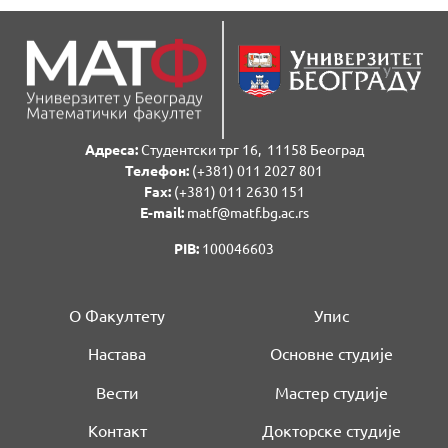
Адреса:
Студентски трг 16, 11158 Београд
Телефон:
(+381) 011 2027 801
Fаx:
(+381) 011 2630 151
E-mail:
matf@matf.bg.ac.rs
PIB:
100046603
О Факултету
Упис
Настава
Основне студије
Вести
Мастер студије
Контакт
Докторске студије