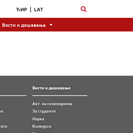
ЋИР
|
LAT
Вести и дешавања
Вести и дешавања
Акт. на семинарима
ви
За студенте
Наука
тати
Конкурси