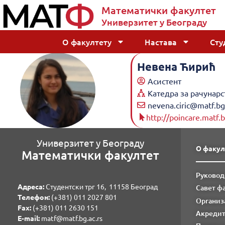
Математички факултет
Универзитет у Београду
О факултету
Настава
Сту
Невена Ћирић
Асистент
Катедра за рачунар
nevena.ciric@matf.bg.
http://poincare.matf.b
Универзитет у Београду
О факул
Математички факултет
Руковод
Адреса:
Студентски трг 16, 11158 Београд
Савет ф
Телефон:
(+381) 011 2027 801
Организ
Fаx:
(+381) 011 2630 151
Акредит
E-mail:
matf@matf.bg.ac.rs