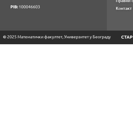
Правни 
PIB:
100046603
Контакт
©
2025 Математички факултет, Универзитет у Београду
СТАР