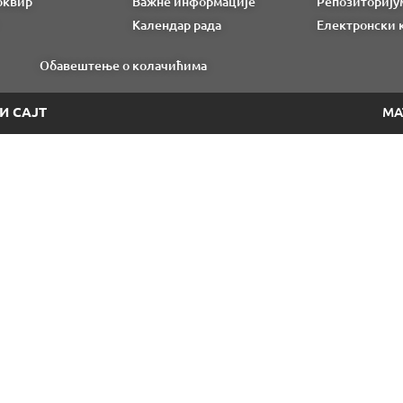
оквир
Важне информације
Репозиторију
Календар рада
Електронски 
Обавештење о колачићима
И САЈТ
МА