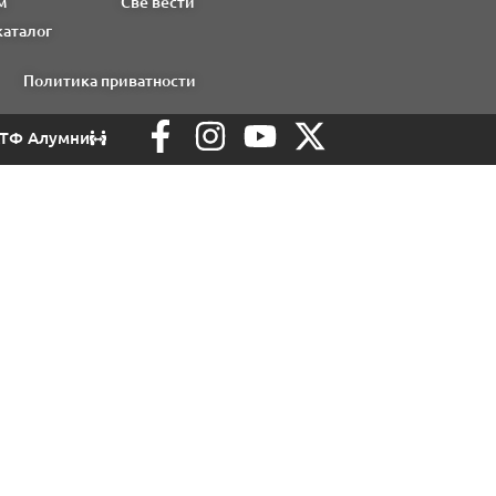
м
Све вести
каталог
Политика приватности
ТФ Алумни