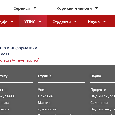
Сервиси
Корисни линкови
дије
УПИС
Студенти
Наука
ство и информатику
ac.rs
g.ac.rs/~nevena.ciric/
тету
Студије
Наука
ство
Упис
Пројекти
акултета
Основне
Научни скупо
ација
Мастер
Семинари
ација
Докторске
Научни резул