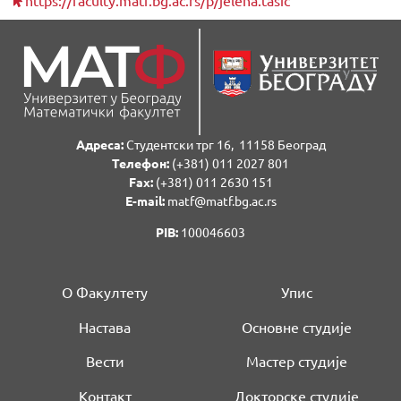
Адреса:
Студентски трг 16, 11158 Београд
Телефон:
(+381) 011 2027 801
Fаx:
(+381) 011 2630 151
E-mail:
matf@matf.bg.ac.rs
PIB:
100046603
О Факултету
Упис
Настава
Основне студије
Вести
Мастер студије
Контакт
Докторске студије