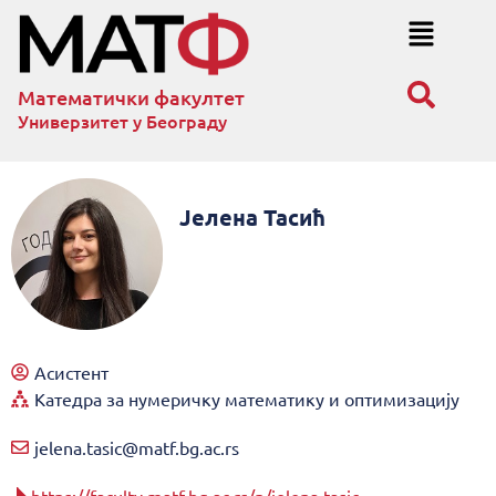
Математички факултет
Универзитет у Београду
Јелена Тасић
Асистент
Катедра за нумеричку математику и оптимизацију
jelena.tasic@matf.bg.ac.rs
https://faculty.matf.bg.ac.rs/p/jelena.tasic