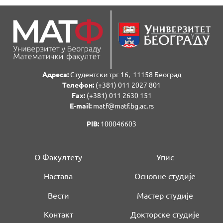
Адреса:
Студентски трг 16, 11158 Београд
Телефон:
(+381) 011 2027 801
Fаx:
(+381) 011 2630 151
E-mail:
matf@matf.bg.ac.rs
PIB:
100046603
О Факултету
Упис
Настава
Основне студије
Вести
Мастер студије
Контакт
Докторске студије