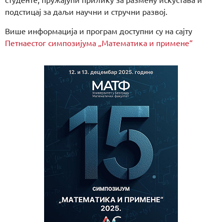
подстицај за даљи научни и стручни развој.
Више информација и програм доступни су на сајту
Петнаестог симпозијума „Математика и примене“