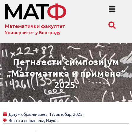
Математички факултет
Универзитет у Београду
Петнаести симпозијум
„Математика и примене“
2025.
Датум објављивања:
17. октобар, 2025.
Вести и дешавања
,
Наука