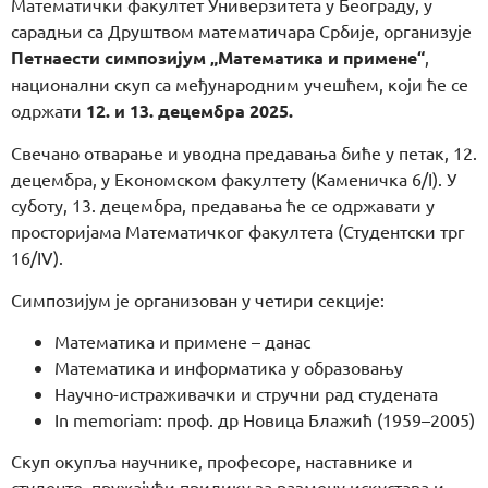
Математички факултет Универзитета у Београду, у
сарадњи са Друштвом математичара Србије, организује
Петнаести симпозијум „Математика и примене“
,
национални скуп са међународним учешћем, који ће се
одржати
12. и 13. децембра 2025.
Свечано отварање и уводна предавања биће у петак, 12.
децембра, у Економском факултету (Каменичка 6/I). У
суботу, 13. децембра, предавања ће се одржавати у
просторијама Математичког факултета (Студентски трг
16/IV).
Симпозијум је организован у четири секције:
Математика и примене – данас
Математика и информатика у образовању
Научно-истраживачки и стручни рад студената
In memoriam: проф. др Новица Блажић (1959–2005)
Скуп окупља научнике, професоре, наставнике и
студенте, пружајући прилику за размену искустава и