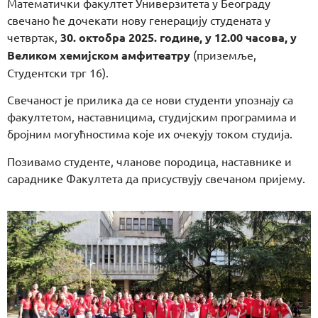
Математички факултет Универзитета у Београду
свечано ће дочекати нову генерацију студената у
четвртак,
30. октобра 2025. године, у 12.00 часова, у
Великом хемијском амфитеатру
(приземље,
Студентски трг 16).
Свечаност је прилика да се нови студенти упознају са
факултетом, наставницима, студијским програмима и
бројним могућностима које их очекују током студија.
Позивамо студенте, чланове породица, наставнике и
сараднике Факултета да присуствују свечаном пријему.