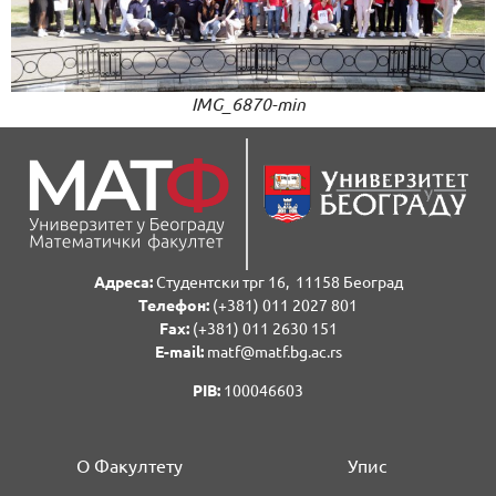
IMG_6870-min
Адреса:
Студентски трг 16, 11158 Београд
Телефон:
(+381) 011 2027 801
Fаx:
(+381) 011 2630 151
E-mail:
matf@matf.bg.ac.rs
PIB:
100046603
О Факултету
Упис