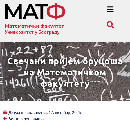
Математички факултет
Универзитет у Београду
Свечани пријем бруцоша
на Математичком
факултету
Датум објављивања:
17. октобар, 2025.
Вести и дешавања