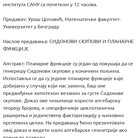
института САНУ са почетком у 12 часова.
Предавач: Урош Цоловић, Математички факултет-
Универзитет у Београду
Наслов предавања: СИДОНОВИ СКУПОВИ И ПЛАНАРНЕ
ФУНКЦИЈЕ
Апстракт: Планарне функције су један од покушаја да се
генеришу Сидонови скупови у коначним пољима.
Испоставља се да су једине планарне функције које
добијамо у случају који нас занима, баш оне
предвиђење хипотезом везаном за густе Сидонове
скупове. Доказ ове чињенице користи алгебарску
теорију бројева, и специфичније циклотомична
раширења и јединствену факторизацију у њиховим
прстенима целих. На предавању ћемо презентовати
овај доказ и видети мало алгебарске геометрије ако
време то дозволи.