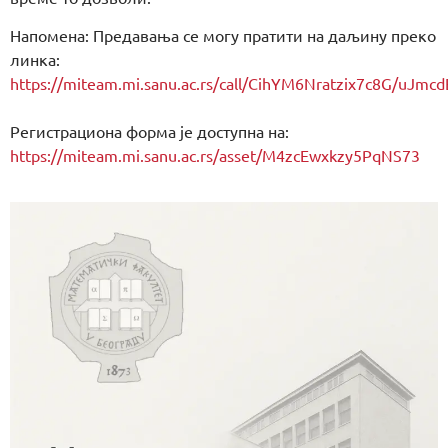
Напомена: Предавања се могу пратити на даљину преко
линка:
https://miteam.mi.sanu.ac.rs/call/CihYM6Nratzix7c8G
Регистрациона форма је доступна на:
https://miteam.mi.sanu.ac.rs/asset/M4zcEwxkzy5PqNS73