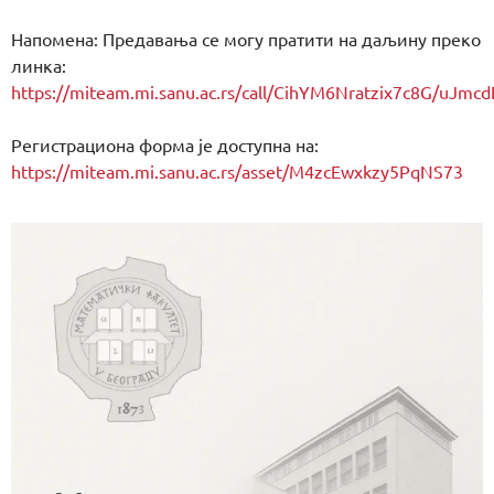
Напомена: Предавања се могу пратити на даљину преко
линка:
https://miteam.mi.sanu.ac.rs/call/CihYM6Nratzix7c8G
Регистрациона форма је доступна на:
https://miteam.mi.sanu.ac.rs/asset/M4zcEwxkzy5PqNS73