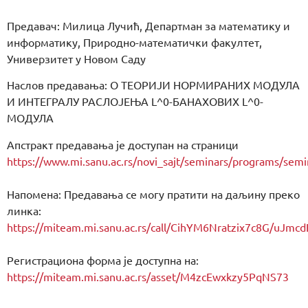
Предавач: Милица Лучић, Департман за математику и
информатику, Природно-математички факултет,
Универзитет у Новом Саду
Наслов предавања: О ТЕОРИЈИ НОРМИРАНИХ МОДУЛА
И ИНТЕГРАЛУ РАСЛОЈЕЊА L^0-БАНАХОВИХ L^0-
МОДУЛА
Апстракт предавања је доступан на страници
https://www.mi.sanu.ac.rs/novi_sajt/seminars/programs/se
Напомена: Предавања се могу пратити на даљину преко
линка:
https://miteam.mi.sanu.ac.rs/call/CihYM6Nratzix7c8G
Регистрациона форма је доступна на:
https://miteam.mi.sanu.ac.rs/asset/M4zcEwxkzy5PqNS73