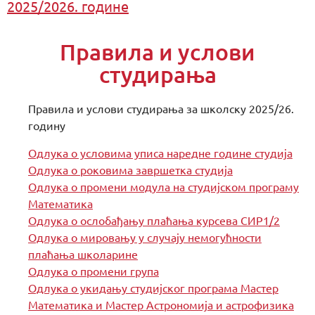
2025/2026. године
Правила и услови
студирања
Правила и услови студирања за школску 2025/26.
годину
Одлука о условима уписа наредне године студија
Одлука о роковима завршетка студија
Одлука о промени модула на студијском програму
Математика
Одлука о ослобађању плаћања курсева СИР1/2
Одлука о мировању у случају немогућности
плаћања школарине
Одлука о промени група
Одлука о укидању студијског програма Мастер
Математика и Мастер Астрономија и астрофизика