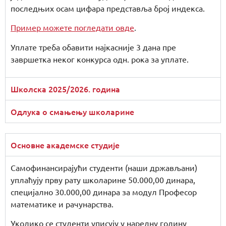
последњих осам цифара представља број индекса.
Пример можете погледати овде
.
Уплате треба обавити најкасније 3 дана пре
завршетка неког конкурса одн. рока за уплате.
Школска 2025/2026. година
Одлука о смањењу школарине
Основне академске студије
Самофинансирајући студенти (наши држављани)
уплаћују прву рату школарине 50.000,00 динара,
специјално 30.000,00 динара за модул Професор
математике и рачунарства.
Уколико се студенти уписују у наредну годину