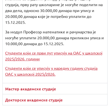
студија, прву рату школарине је могуће поделити на
два дела, односно 30.000,00 динара при упису и
20.000,00 динара које је потребно уплатити до
15.12.2025.
За модул Професор математике и рачунарства је
могуће уплатити 20.000,00 динара приликом уписа и
10.000,00 динара до 15.12.2025.
Студенти који се први пут уписују на ОАС у школској
2025/2026. години
Студенти који се уписују у наредну годину студија
ОАС у школској 2025/2026.
Мастер академске студије
Докторске академске студије