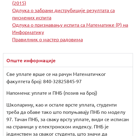
(2015)
Одлука о забрани диструбиције резултата са
писмених испита
Одлука о признавању испита са Математике (Р) на
Информатику
Правилник о мастер радовима
Опште информације
Све уплате врше се на рачун Математичког
факултета број: 840-32825845-97
Напомена: уплате и ПНБ (позив на број)
Школарину, као и остале врсте уплата, студенти
треба да обаве тако што попуњавају ПНБ по моделу
97. Тачан ПНБ, за сваку врсту уплате, види се исписан
на страници у електронском индексу. ПНБ је
јединствен за сваког студента, што значи да