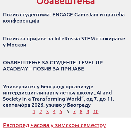
Обавештења
Позив студентима: ENGAGE GameJam и пратећа
конференција
Позив за пријаве за InteRussia STEM стажирање
у Москви
ОБАВЕШТЕЊЕ ЗА СТУДЕНТЕ: LEVEL UP
ACADEMY – ПОЗИВ ЗА ПРИЈАВЕ
Универзитет у Београду организује
интердисциплинарну летњу школу „AI and
Society In a Transforming World“, од 7. до 11.
септембра 2026. уживо у Београду
1
2
3
4
5
6
7
8
9
10
Распоред часова у зимском семестру