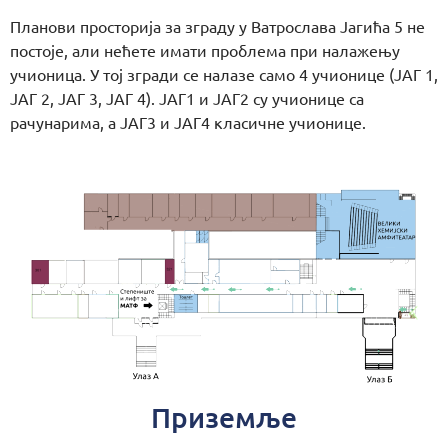
Планови просторија за зграду у Ватрослава Јагића 5 не
постоје, али нећете имати проблема при налажењу
учионица. У тој згради се налазе само 4 учионице (ЈАГ 1,
ЈАГ 2, ЈАГ 3, ЈАГ 4). ЈАГ1 и ЈАГ2 су учионице са
рачунарима, а ЈАГ3 и ЈАГ4 класичне учионице.
Приземље