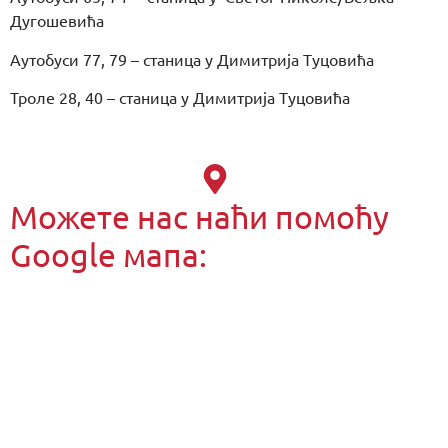
Дугошевића
Аутобуси 77, 79 – станица у Димитрија Туцовића
Троле 28, 40 – станица у Димитрија Туцовића
Можете нас наћи помоћу
Google мапа: