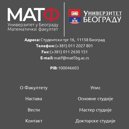
Адреса:
Студентски трг 16, 11158 Београд
Телефон:
(+381) 011 2027 801
Fаx:
(+381) 011 2630 151
E-mail:
matf@matf.bg.ac.rs
PIB:
100046603
О Факултету
Упис
Настава
Основне студије
Вести
Мастер студије
Контакт
Докторске студије