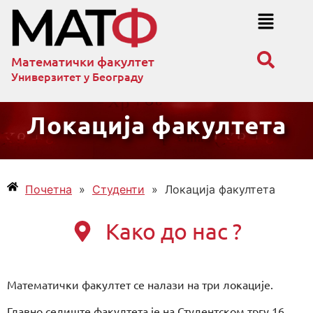
Математички факултет
Универзитет у Београду
Локација факултета
Почетна
»
Студенти
»
Локација факултета
Како до нас ?
Математички факултет се налази на три локације.
Главно седиште факултета је на Студентском тргу 16.