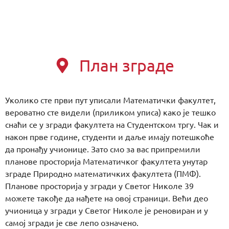
План зграде
Уколико сте први пут уписали Математички факултет,
вероватно сте видели (приликом уписа) како је тешко
снаћи се у згради факултета на Студентском тргу. Чак и
након прве године, студенти и даље имају потешкоће
да пронађу учионице. Зато смо за вас припремили
планове просторија Математичког факултета унутар
зграде Природно математичких факултета (ПМФ).
Планове просторија у згради у Светог Николе 39
можете такође да нађете на овој страници. Већи део
учионица у згради у Светог Николе је реновиран и у
самој згради је све лепо означено.