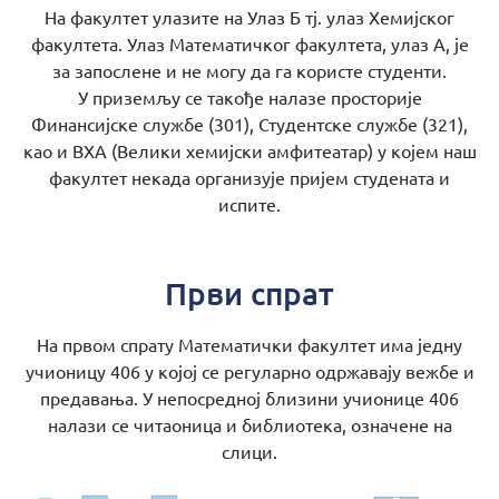
На факултет улазите на Улаз Б тј. улаз Хемијског
факултета. Улаз Математичког факултета, улаз А, је
за запослене и не могу да га користе студенти.
У приземљу се такође налазе просторије
Финансијске службе (301), Студентске службе (321),
као и ВХА (Велики хемијски амфитеатар) у којем наш
факултет некада организује пријем студената и
испите.
Први спрат
На првом спрату Математички факултет има једну
учионицу 406 у којој се регуларно одржавају вежбе и
предавања. У непосредној близини учионице 406
налази се читаоница и библиотека, означене на
слици.