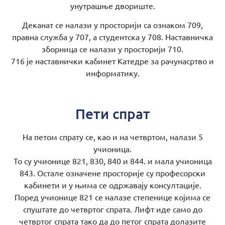
унутрашње двориште.
Деканат се налази у просторији са ознаком 709,
правна служба у 707, а студентска у 708. Наставничка
зборница се налази у просторији 710.
716 је наставнички кабинет Катедре за рачунасртво и
информатику.
Пети спрат
На петом спрату се, као и на четвртом, налази 5
учионица.
То су учионице 821, 830, 840 и 844. и мала учионица
843. Остале означене просторије су професорски
кабинети и у њима се одржавају консултације.
Поред учионице 821 се налазе степенице којима се
спуштате до четвртог спрата. Лифт иде само до
четвртог спрата тако да до петог спрата долазите