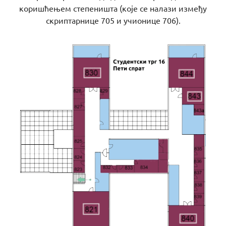
коришћењем степеништа (које се налази између
скриптарнице 705 и учионице 706).