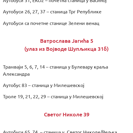
Аутобуси 31, EKO2 – почетна станица у Васиној
Аутобуси 26, 27, 37 – станица Трг Републике
Аутобуси са почетне станице Зелени венац
Ватрослава Јагића 5
(улаз из Војводе Шупљикца 31б)
Трамваји 5, 6, 7, 14 – станица у Булевару краља
Александра
Аутобус 83 – станица у Милешевској
Троле 19, 21, 22, 29 – станица у Милешевској
Светог Николе 39
Аутобуси 65, 74 – станица у Светог Николе/Вељка