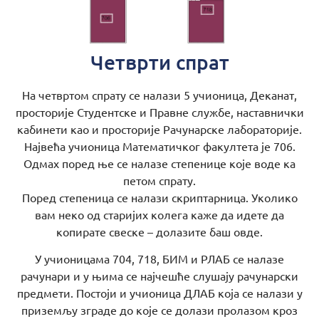
Четврти спрат
На четвртом спрату се налази 5 учионица, Деканат,
просторије Студентске и Правне службе, наставнички
кабинети као и просторије Рачунарске лабораторије.
Највећа учионица Математичког факултета је 706.
Одмах поред ње се налазе степенице које воде ка
петом спрату.
Поред степеница се налази скриптарница. Уколико
вам неко од старијих колега каже да идете да
копирате свеске – долазите баш овде.
У учионицама 704, 718, БИМ и РЛАБ се налазе
рачунари и у њима се најчешће слушају рачунарски
предмети. Постоји и учионица ДЛАБ која се налази у
приземљу зграде до које се долази пролазом кроз