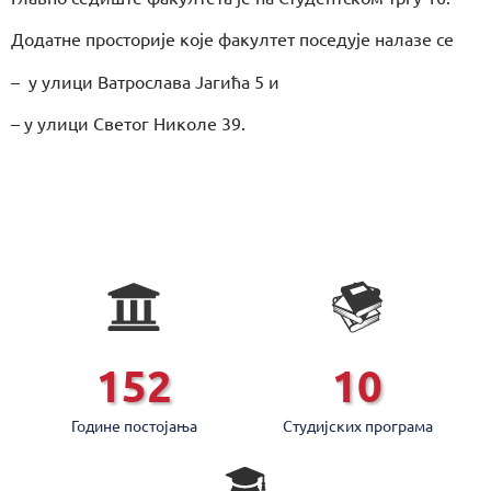
Додатне просторије које факултет поседује налазе се
– у улици Ватрослава Јагића 5 и
– у улици Светог Николе 39.
152
10
Године постојањa
Студијских програмa