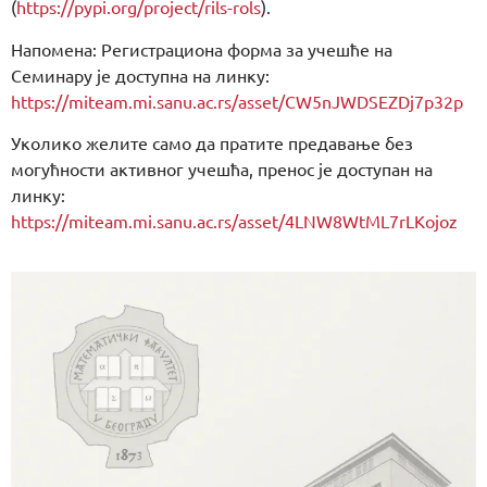
(
https://pypi.org/project/rils-rols
).
Напомена: Регистрациона форма за учешће на
Семинару је доступна на линку:
https://miteam.mi.sanu.ac.rs/asset/CW5nJWDSEZDj7p32p
Уколико желите само да пратите предавање без
могућности активног учешћа, пренос је доступан на
линку:
https://miteam.mi.sanu.ac.rs/asset/4LNW8WtML7rLKojoz