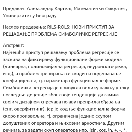
Предавач: Александар Картељ, Математички факултет,
Универзитет у Београду
Наслов предавања: RILS-ROLS: НОВИ ПРИСТУП ЗА
РЕШАВАЊЕ ПРОБЛЕМА СИМБОЛИЧКЕ РЕГРЕСИЈЕ
Апстракт:
Најчешћи приступ решавању проблема регресије се
заснива на фиксирању функционалне форме модела
(линеарна, полиномијална регресија, неуронска мрежа,
итд.), а проблем тренирања се своди на подешавање
коефицијената, тј. параметара функционалне форме.
Симболичка регресија је привукла велику пажњу у току
последње деценије због своје тенденције да самим
својим дизајном спречава појаву преприлагођавања
(енг. оверфиттинг), јер је код ње функционална форма
скоро произвољна, тј. ограничена једино скупом
допуштених оператора и њиховим арностима. Другим
речима, за задати скуп оператора нпр. {sin, cos, ln, +, -, *,