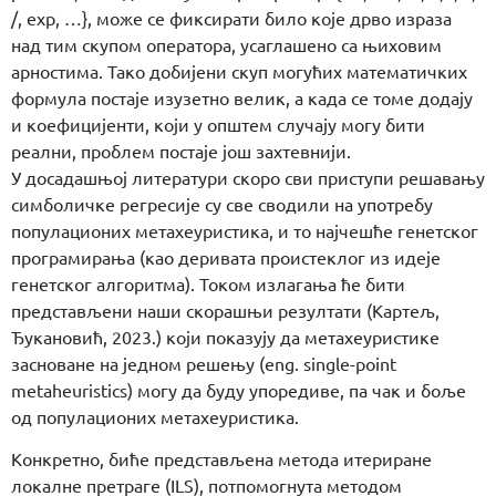
/, exp, …}, може се фиксирати било које дрво израза
над тим скупом оператора, усаглашено са њиховим
арностима. Тако добијени скуп могућих математичких
формула постаје изузетно велик, а када се томе додају
и коефицијенти, који у општем случају могу бити
реални, проблем постаје још захтевнији.
У досадашњој литератури скоро сви приступи решавању
симболичке регресије су све сводили на употребу
популационих метахеуристика, и то најчешће генетског
програмирања (као деривата проистеклог из идеје
генетског алгоритма). Током излагања ће бити
представљени наши скорашњи резултати (Картељ,
Ђукановић, 2023.) који показују да метахеуристике
засноване на једном решењу (eng. single-point
metaheuristics) могу да буду упоредиве, па чак и боље
од популационих метахеуристика.
Конкретно, биће представљена метода итериране
локалне претраге (ILS), потпомогнута методом