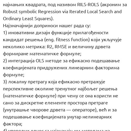
најмањих квадрата, под називом RILS-ROLS (акроним за
Robust symbolic Regression via Iterated Local Search and
Ordinary Least Squares).
Најзначајнији доприноси нашег рада су:
1) иновативни дизајн функције прилагођености
кандидат решења (eng. fitness function) који укључује
неколико метрика: R2, RMSE и величину дрвета
формиране математичке формуле;
2) интеграција OLS методе за ефикасно подешавање
коефицијената придружених линеарним факторима
формуле;
3) локалну претрагу која ефикасно претражује
перспективне околине тренутног најбољег решења
(математичке формуле) при чему се она користи не
само за дискретне елементе простора претраге
(унутрашње чворове дрвета — операторе), већ и за
подешавање коефицијената унутар нелинеарних
фактора;
4) упоредни однос са најзначајњим методама из