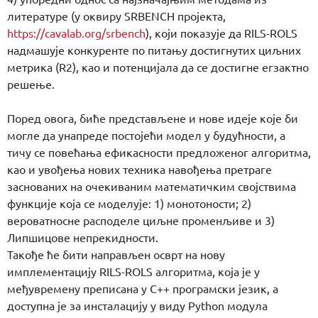
литературе (у оквиру SRBENCH пројекта,
https://cavalab.org/srbench
), који показује да RILS-ROLS
надмашује конкуренте по питању достигнутих циљних
метрика (R2), као и потенцијала да се достигне егзактно
решење.
Поред овога, биће представљене и нове идеје које би
могле да унапреде постојећи модел у будућности, а
тичу се повећања ефикасности предложеног алгоритма,
као и увођења нових техника навођења претраге
заснованих на очекиваним математичким својствима
функције која се моделује: 1) монотоности; 2)
вероватносне расподеле циљне променљиве и 3)
Липшицове непрекидности.
Такође ће бити направљен осврт на нову
имплементацију RILS-ROLS алгоритма, која је у
међувремену преписана у C++ програмски језик, а
доступна је за инсталацију у виду Python модула