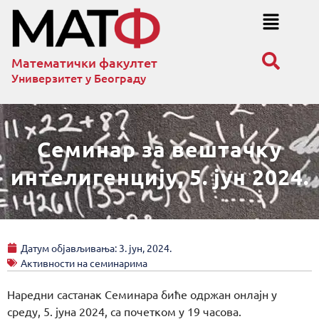
Математички факултет
Универзитет у Београду
Семинар за вештачку
интелигенцију, 5. јун 2024.
Датум објављивања:
3. јун, 2024.
Активности на семинарима
Наредни састанак Семинара биће одржан онлајн у
среду, 5. јуна 2024, са почетком у 19 часова.