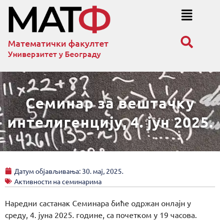
Математички факултет
Универзитет у Београду
Семинар за вештачку
интелигенцију, 4. јун 2025.
Датум објављивања:
30. мај, 2025.
Активности на семинарима
Наредни састанак Семинара биће одржан онлајн у
среду, 4. јуна 2025. године, са почетком у 19 часова.