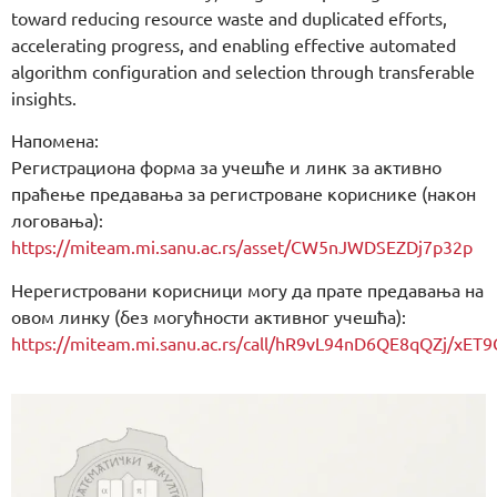
toward reducing resource waste and duplicated efforts,
accelerating progress, and enabling effective automated
algorithm configuration and selection through transferable
insights.
Напомена:
Регистрациона форма за учешће и линк за активно
праћење предавања за регистроване кориснике (након
логовања):
https://miteam.mi.sanu.ac.rs/asset/CW5nJWDSEZDj7p32p
Нерегистровани корисници могу да прате предавања на
овом линку (без могућности активног учешћа):
https://miteam.mi.sanu.ac.rs/call/hR9vL94nD6QE8qQZj/x