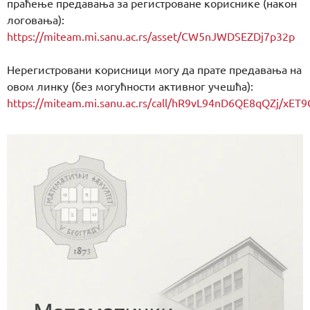
праћење предавања за регистроване кориснике (након
логовања):
https://miteam.mi.sanu.ac.rs/asset/CW5nJWDSEZDj7p32p
Нерегистровани корисници могу да прате предавања на
овом линку (без могућности активног учешћа):
https://miteam.mi.sanu.ac.rs/call/hR9vL94nD6QE8qQZj/x