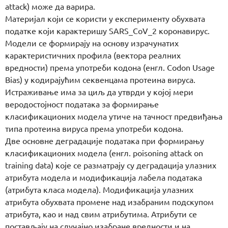
attack) може да варира.
Материјал који се користи у експерименту обухвата
податке који карактеришу SARS_CoV_2 коронавирус.
Модели се формирају на основу израчунатих
карактеристичних профила (вектора реалних
вредности) према употреби кодона (енгл. Codon Usage
Bias) у кодирајућим секвенцама протеина вируса.
Истраживање има за циљ да утврди у којој мери
веродостојност података за формирање
класификационих модела утиче на тачност предвиђања
типа протеина вируса према употреби кодона.
Две основне деградације података при формирању
класификационих модела (енгл. poisoning attack on
training data) које се разматрају су деградација улазних
атрибута модела и модификација лабела података
(атрибута класа модела). Модификација улазних
атрибута обухвата промене над изабраним подскупом
атрибута, као и над свим атрибутима. Атрибути се
постављају на случајно изабране вредности и на