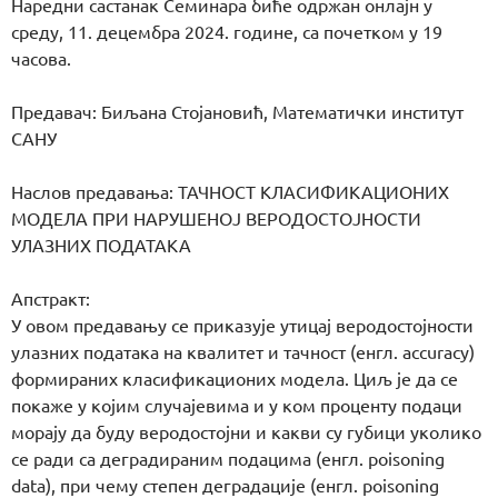
Наредни састанак Семинара биће одржан онлајн у
среду, 11. децембра 2024. године, са почетком у 19
часова.
Предавач: Биљана Стојановић, Математички институт
САНУ
Наслов предавања: ТАЧНОСТ КЛАСИФИКАЦИОНИХ
МОДЕЛА ПРИ НАРУШЕНОЈ ВЕРОДОСТОЈНОСТИ
УЛАЗНИХ ПОДАТАКА
Апстракт:
У овом предавању се приказује утицај веродостојности
улазних података на квалитет и тачност (енгл. accuracy)
формираних класификационих модела. Циљ је да се
покаже у којим случајевима и у ком проценту подаци
морају да буду веродостојни и какви су губици уколико
се ради са деградираним подацима (енгл. poisoning
data), при чему степен деградације (енгл. poisoning