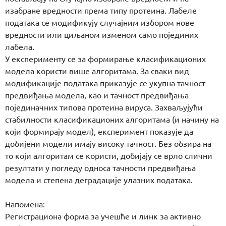
изабране вредности према типу протеина. Лабеле
података се модификују случајним избором нове
вредности или циљаном изменом само појединих
лабела.
У експерименту се за формирање класификационих
модела користи више алгоритама. За сваки вид
модификације података приказује се укупна тачност
предвиђања модела, као и тачност предвиђања
појединачних типова протеина вируса. Захваљујући
стабилности класификационих алгоритама (и начину на
који формирају модел), експеримент показује да
добијени модели имају високу тачност. Без обзира на
то који алгоритам се користи, добијају се врло слични
резултати у погледу односа тачности предвиђања
модела и степена деградације улазних података.
Напомена:
Регистрациона форма за учешће и линк за активно