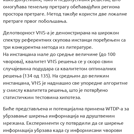
омогућава темељну претрагу обећавајућих региона
простора претраге. Метод такође користи две локалне
претраге првог побољшања.
Делотворност VNS-а је демонстрирана на широком
спектру референтних скупова инстанци поређењем са
три конкурентна метода из литературе.
На инстанцама мале до средње величине (до 100
чворова), квалитет VNS решења се у скоро свим
случајевима подудара са квалитетом оптималних
решења (134 од 135). На средњим до великим
инстанцама, VNS је надмашио све упоредне алгоритме
у смислу квалитета решења, што је потврђено
статистичким тестовима хипотеза.
Биће представљена и потенцијална примена WTDP-а за
убрзавање ширења информација на друштвеним
мрежама. Експерименти су потврдили да се ширење
информација убрзава када су информисани чворови