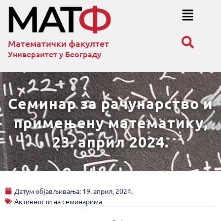
Математички факултет
Универзитет у Београду
Семинар за рачунарство и
примењену математику,
23. април 2024.
Датум објављивања:
19. април, 2024.
Активности на семинарима