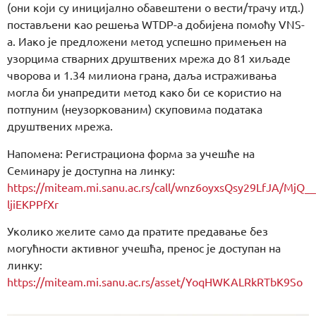
(они који су иницијално обавештени о вести/трачу итд.)
постављени као решења WTDP-а добијена помоћу VNS-
а. Иако је предложени метод успешно примењен на
узорцима стварних друштвених мрежа до 81 хиљаде
чворова и 1.34 милиона грана, даља истраживања
могла би унапредити метод како би се користио на
потпуним (неузоркованим) скуповима података
друштвених мрежа.
Напомена: Регистрациона форма за учешће на
Семинару је доступна на линку:
https://miteam.mi.sanu.ac.rs/call/wnz6oyxsQsy29LfJA/M
ljiEKPPfXr
Уколико желите само да пратите предавање без
могућности активног учешћа, пренос је доступан на
линку:
https://miteam.mi.sanu.ac.rs/asset/YoqHWKALRkRTbK9So