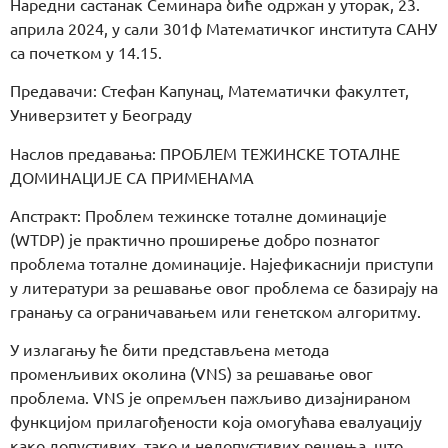
Наредни састанак Семинара биће одржан у уторак, 23.
априла 2024, у сали 301ф Математичког института САНУ
са почетком у 14.15.
Предавачи: Стефан Капунац, Математички факултет,
Универзитет у Београду
Наслов предавања: ПРОБЛЕМ ТЕЖИНСКЕ ТОТАЛНЕ
ДОМИНАЦИЈЕ СА ПРИМЕНАМА
Апстракт: Проблем тежинске тоталне доминације
(WTDP) је практично проширење добро познатог
проблема тоталне доминације. Најефикаснији приступи
у литератури за решавање овог проблема се базирају на
гранању са ограничавањем или генетском алгоритму.
У излагању ће бити представљена метода
променљивих околина (VNS) за решавање овог
проблема. VNS је опремљен пажљиво дизајнираном
функцијом прилагођености која омогућава евалуацију
како допустивих, тако и недопустивих решења, што