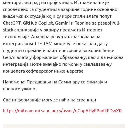
менторисани рад на пројектима. Истраживање је
спроведено са студентима завршне године основних
академских студија који су користили алате попут
ChatGPT, GitHub Copilot, Gemini и Tabnine за развој full-
stack апликације у оквиру предмета Интернет
технологије. Анализа резултата заснована на
интегрисаном TTF-TAM моделу је показала да су
студенти спремни и заинтересовани за коришћење
GenAI алата у формалном образовању, као и да њихова
интеграција може значајно помоћи у савладавању
концепата софтверског инжењерства.
Напомена: Предавања на Семинару се снимају и
преносе уживо.
Све информације могу се наћи на страници
https://miteam.mi.sanu.ac.rs/asset/qGapAHyEBad2FDwXR