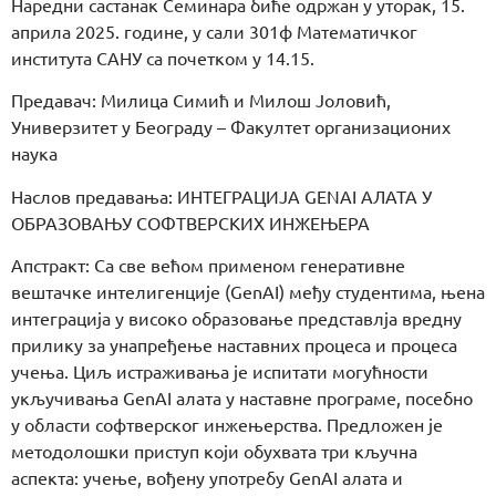
Наредни састанак Семинара биће одржан у уторак, 15.
априла 2025. године, у сали 301ф Математичког
института САНУ са почетком у 14.15.
Предавач: Милица Симић и Милош Јоловић,
Универзитет у Београду – Факултет организационих
наука
Наслов предавања: ИНТЕГРАЦИЈА GENAI АЛАТА У
ОБРАЗОВАЊУ СОФТВЕРСКИХ ИНЖЕЊЕРА
Апстракт: Са све већом применом генеративне
вештачке интелигенције (GenAI) међу студентима, њена
интеграција у високо образовање представлја вредну
прилику за унапређење наставних процеса и процеса
учења. Циљ истраживања је испитати могућности
укључивања GenAI алата у наставне програме, посебно
у области софтверског инжењерства. Предложен је
методолошки приступ који обухвата три кључна
аспекта: учење, вођену употребу GenAI алата и