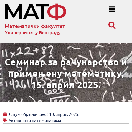
Математички факултет
Универзитет у Београду
Семинар за рачунарство и
примењену математику,
15. април 2025.
Датум објављивања:
10. април, 2025.
Активности на семинарима