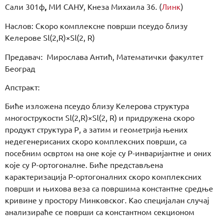
Сали 301ф
,
МИ САНУ, Кнеза Михаила 36. (
Линк
)
Наслов: Скоро комплексне површи псеудо близу
Келерове Sl(2,R)×Sl(2, R)
Предавач: Мирослава Антић, Математички факултет
Београд
Апстракт:
Биће изложена псеудо близу Келерова структура
многострукости Sl(2,R)×Sl(2, R) и придружена скоро
продукт структура Р, а затим и геометрија њених
недегенерисаних скоро комплексних површи, са
посебним освртом на оне које су Р-инваријантне и оних
које су Р-ортогоналне. Биће представљена
карактеризација Р-ортогоналних скоро комплексних
површи и њихова веза са површима константне средње
кривине у простору Минковског. Као специјалан случај
анализираће се површи са константном секционом