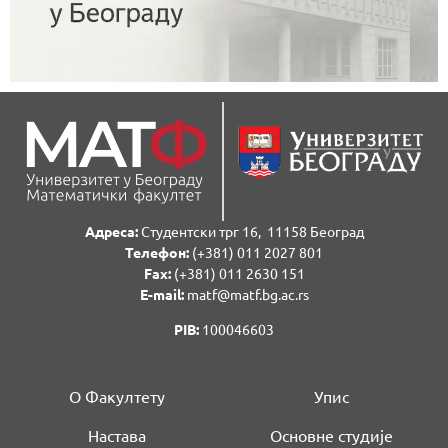
Адреса:
Студентски трг 16, 11158 Београд
Телефон:
(+381) 011 2027 801
Fаx:
(+381) 011 2630 151
E-mail:
matf@matf.bg.ac.rs
PIB:
100046603
О Факултету
Упис
Настава
Основне студије