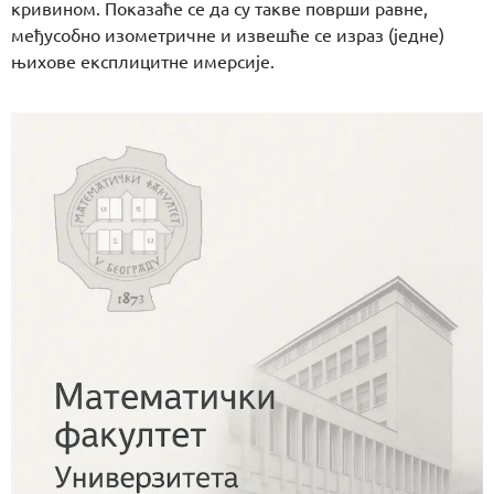
кривином. Показаће се да су такве површи равне,
међусобно изометричне и извешће се израз (једне)
њихове експлицитне имерсије.