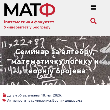
Математички факултет
Универзитет у Београду
Семинар за алгебру,
математичку логику и
теорију бројева
Датум објављивања:
18. мај, 2026.
Активности на семинарима
,
Вести и дешавања