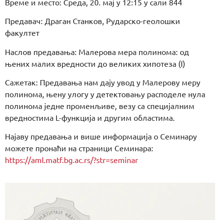
Време и место: Среда, 20. мај у 12:15 у сали 844
Предавач: Драган Станков, Рударско-геолошки
факултет
Наслов предавања: Малерова мера полинома: од
њених малих вредности до великих хипотеза (I)
Сажетак: Предавања нам дају увод у Малерову меру
полинома, њену улогу у детектовању расподеле нула
полинома једне променљиве, везу са специјалним
вредностима L-функција и другим областима.
Најаву предавања и више информација о Семинару
можете пронаћи на страници Семинара:
https://aml.matf.bg.ac.rs/?str=seminar