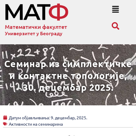
Математички факултет
Универзитет у Београду
Семинар из симплектичке
и контактне топологије,
30. децембар 2025.
Датум објављивања:
9. децембар, 2025.
Активности на семинарима