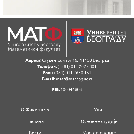
Адреса:
Студентски трг 16, 11158 Београд
Телефон:
(+381) 011 2027 801
Fаx:
(+381) 011 2630 151
E-mail:
matf@matf.bg.ac.rs
PIB:
100046603
О Факултету
Упис
Настава
Основне студије
Вести
Мастер студије