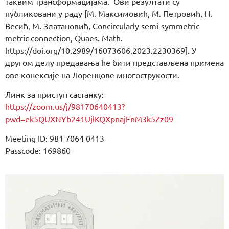
таквим трансформацијама. Ови резултати су
публиковани у раду [М. Максимовић, М. Петровић, Н.
Весић, М. Златановић, Concircularly semi-symmetric
metric connection, Quaes. Math.
https://doi.org/10.2989/16073606.2023.2230369]. У
другом делу предавања ће бити представљена примена
ове конексије на Лоренцове многострукости.
Линк за приступ састанку:
https://zoom.us/j/98170640413?
pwd=ek5QUXNYb241UjlKQXpnajFnM3k5Zz09
Meeting ID: 981 7064 0413
Passcode: 169860