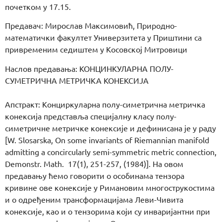
почетком у 17.15.
Предавач: Мирослав Максимовић, Природно-
математички факултет Универзитета у Приштини са
привременим седиштем у Косовској Митровици
Наслов предавања: КОНЦИНКУЛАРНА ПОЛУ-
СУМЕТРИЧНА МЕТРИЧКА КОНЕКСИЈА
Апстракт: Конциркуларна полу-симетрична метричка
конексија представља специјалну класу полу-
симетричне метричке конексије и дефинисана је у раду
[W. Slosarska, On some invariants of Riemannian manifold
admitting a concircularly semi-symmetric metric connection,
Demonstr. Math. 17(1), 251-257, (1984)]. На овом
предавању ћемо говорити о особинама тензора
кривине ове конексије у Римановим многострукостима
и о одређеним трансформацијама Леви-Чивита
конексије, као и о тензорима који су инваријантни при