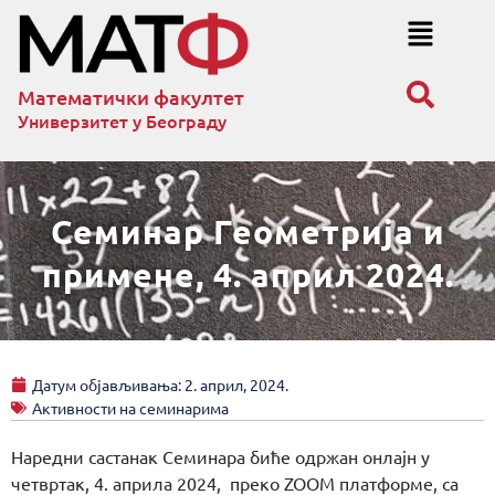
Математички факултет
Универзитет у Београду
Семинар Геометрија и
примене, 4. април 2024.
Датум објављивања:
2. април, 2024.
Активности на семинарима
Наредни састанак Семинара биће одржан онлајн у
четвртак, 4. априла 2024, преко ZOOM платформе, са