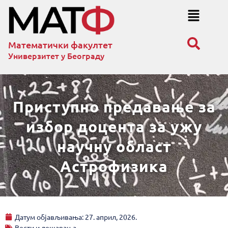
Математички факултет
Универзитет у Београду
Приступно предавање за
избор доцента за ужу
научну област
Астрофизика
Датум објављивања:
27. април, 2026.
Вести и дешавања