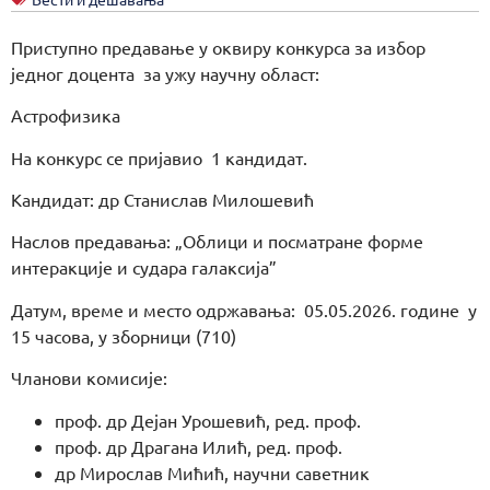
Приступно предавање у оквиру конкурса за избор
једног доцента за ужу научну област:
Астрофизика
На конкурс се пријавио 1 кандидат.
Кандидат: др Станислав Милошевић
Наслов предавања: „Облици и посматране форме
интеракције и судара галаксија”
Датум, време и место одржавања: 05.05.2026. године у
15 часова, у зборници (710)
Чланови комисије:
проф. др Дејан Урошевић, ред. проф.
проф. др Драгана Илић, ред. проф.
др Мирослав Мићић, научни саветник