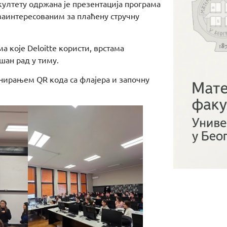
култету одржана је презентација програма
 заинтересованим за плаћену стручну
а које Deloitte користи, врстама
шан рад у тиму.
енирањем QR кода са флајера и започну