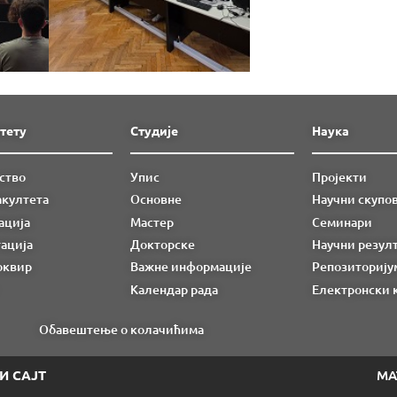
тету
Студије
Наука
ство
Упис
Пројекти
акултета
Основне
Научни скупо
ација
Мастер
Семинари
ација
Докторске
Научни резул
оквир
Важне информације
Репозиторију
Календар рада
Електронски 
Обавештење о колачићима
И САЈТ
МА