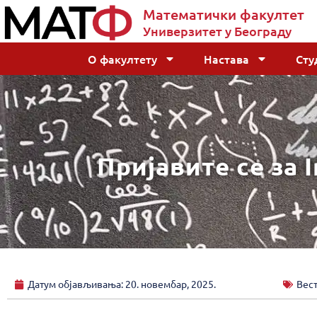
Математички факултет
Универзитет у Београду
О факултету
Настава
Сту
Пријавите се за I
Датум објављивања:
20. новембар, 2025.
Вес