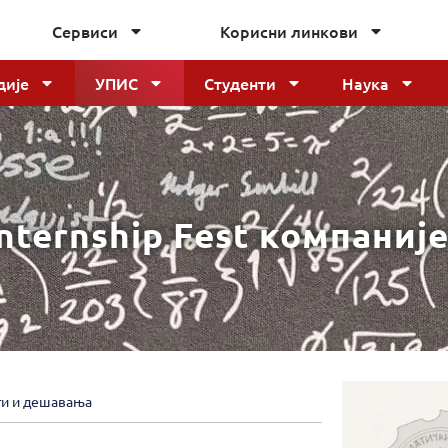
Сервиси
Корисни линкови
дије
УПИС
Студенти
Наука
nternship Fest компаније
ти и дешавања