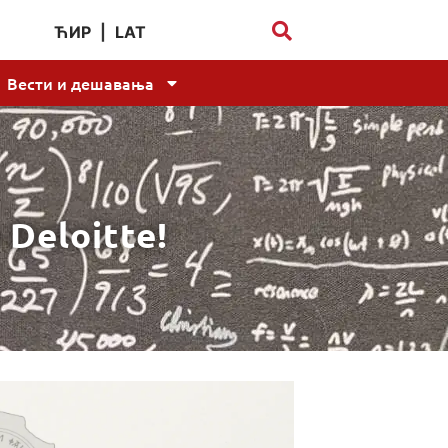
ЋИР
|
LAT
Вести и дешавања
 Deloitte!