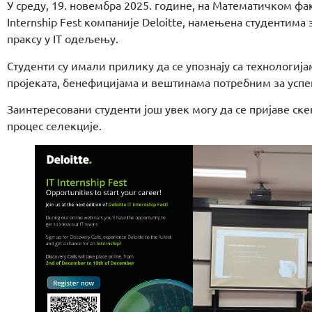
У среду, 19. новембра 2025. године, на Математичком фа
Internship Fest компаније Deloitte, намењена студентима
праксу у IT одељењу.
Студенти су имали прилику да се упознају са технологијам
пројеката, бенефицијама и вештинама потребним за успе
Заинтересовани студенти још увек могу да се пријаве ск
процес селекције.