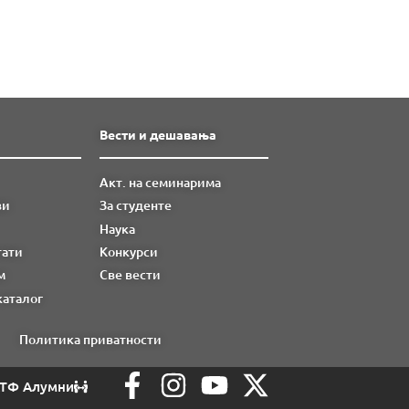
Вести и дешавања
Акт. на семинарима
ви
За студенте
Наука
тати
Конкурси
м
Све вести
каталог
Политика приватности
ТФ Алумни