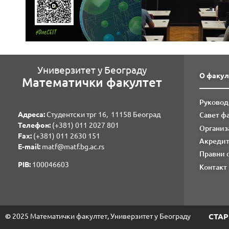
Универзитет у Београду
О факул
Математички факултет
Руковод
Адреса:
Студентски трг 16, 11158 Београд
Савет ф
Телефон:
(+381) 011 2027 801
Организ
Fаx:
(+381) 011 2630 151
Акредит
E-mail:
matf@matf.bg.ac.rs
Правни 
PIB:
100046603
Контакт
©
2025 Математички факултет, Универзитет у Београду
СТАР