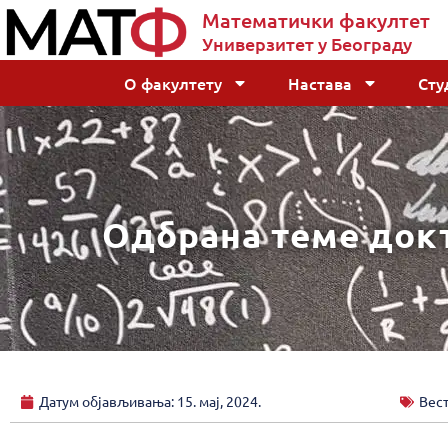
Математички факултет
Универзитет у Београду
О факултету
Настава
Сту
Одбрана теме докт
Датум објављивања:
15. мај, 2024.
Вес