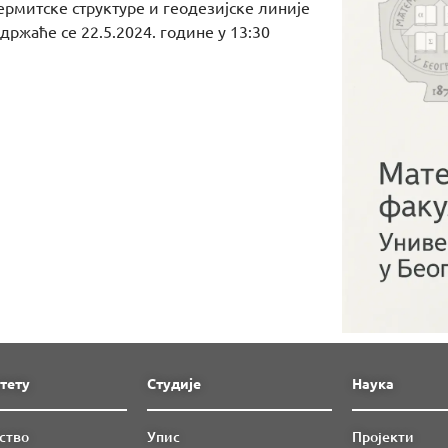
ермитске структуре и геодезијске линије
жаће се 22.5.2024. године у 13:30
тету
Студије
Наука
ство
Упис
Пројекти