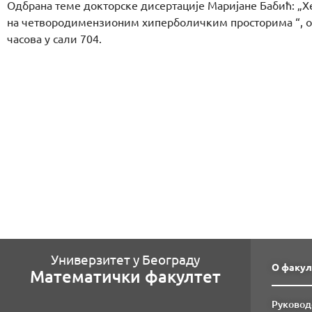
Одбрана теме докторске дисертације Маријане Бабић: „Х
на четвородимензионим хиперболичким просторима “, одр
часова у сали 704.
Универзитет у Београду
О факул
Математички факултет
Руковод