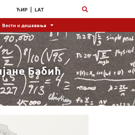
ЋИР
|
LAT
Вести и дешавања
јане Бабић