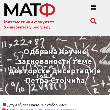
Математички факултет
Универзитет у Београду
Одбрана научне
заснованости теме
докторске дисертације
Петра Стојчића
Датум објављивања:
4. октобар, 2024.
Вести и дешавања
,
Докторске дисертације