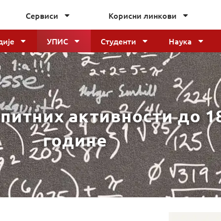
Сервиси
Корисни линкови
дије
УПИС
Студенти
Наука
питних активности до 18
године