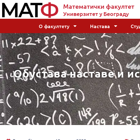
Математички факултет
Универзитет у Београду
О факултету
Настава
Сту
Обустава наставе и ис