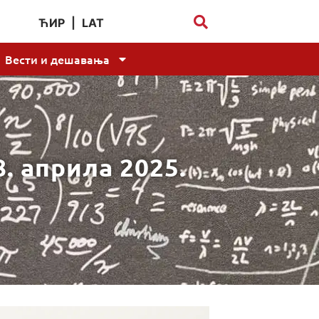
ЋИР
|
LAT
Вести и дешавања
. априла 2025.