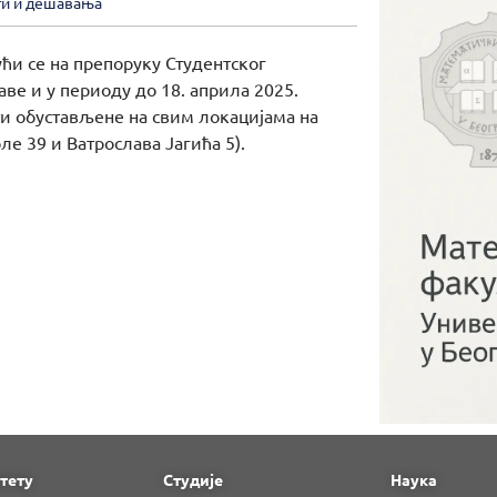
ти и дешавања
ћи се на препоруку Студентског
аве и у периоду до 18. априла 2025.
ти обустављене на свим локацијама на
ле 39 и Ватрослава Јагића 5).
тету
Студије
Наука