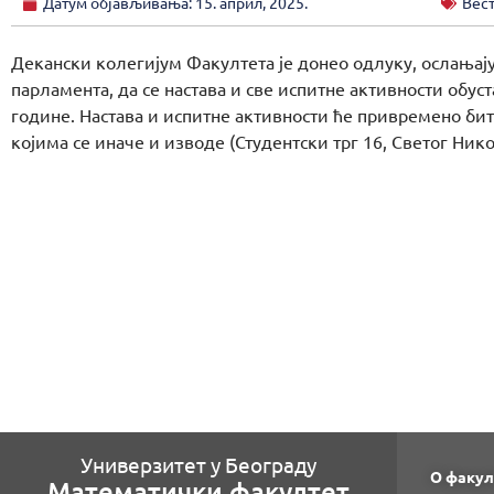
Датум објављивања:
15. април, 2025.
Вес
Декански колегијум Факултета је донео одлуку, ослањају
парламента, да се настава и све испитне активности обуст
године. Настава и испитне активности ће привремено би
којима се иначе и изводе (Студентски трг 16, Светог Нико
Универзитет у Београду
О факул
Математички факултет