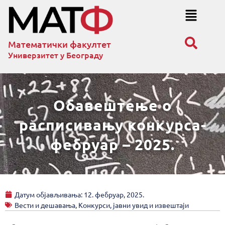
Математички факултет
Универзитет у Београду
Обавештење о
расписивању конкурса-
фебруар – 2025.
Датум објављивања:
12. фебруар, 2025.
Вести и дешавања
,
Конкурси, јавни увид и извештаји