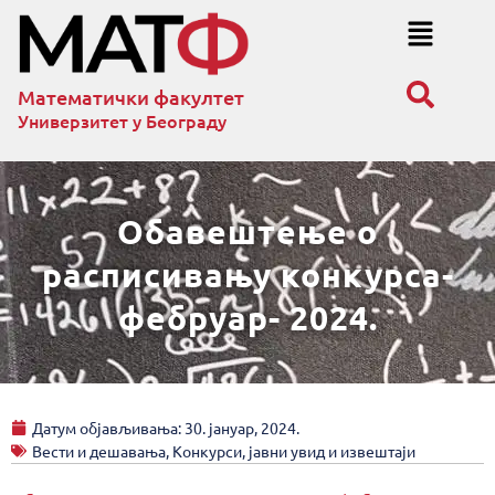
Математички факултет
Универзитет у Београду
Обавештење о
расписивању конкурса-
фебруар- 2024.
Датум објављивања:
30. јануар, 2024.
Вести и дешавања
,
Конкурси, јавни увид и извештаји