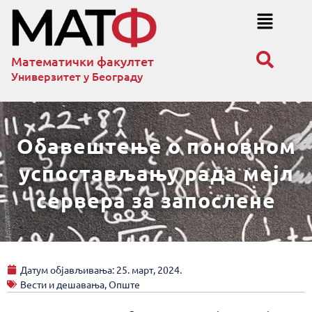
Математички факултет
Универзитет у Београду
Обавештење о поновном
успостављању рада мејл
сервера за запослене
Датум објављивања:
25. март, 2024.
Вести и дешавања
,
Опште