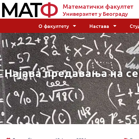
Математички факултет
Универзитет у Београду
О факултету
Настава
Сту
Најава предавања на с