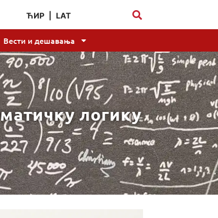
ЋИР
|
LAT
Вести и дешавања
ематичку логику