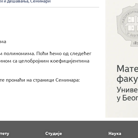
ти и дешавања
,
Семинари
ома
им полиномима. Поћи ћемо од следећег
олином са целобројним коефицијентима
е пронаћи на страници Семинара:
тету
Студије
Наука