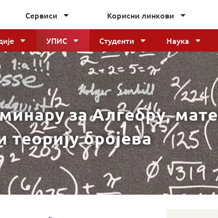
Сервиси
Корисни линкови
дије
УПИС
Студенти
Наука
еминару за Алгебру, мат
и теорију бројева