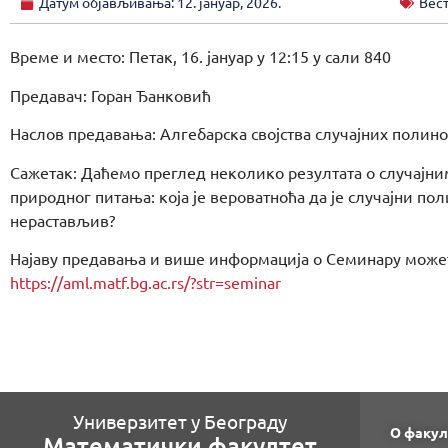
Датум објављивања:
12. јануар, 2026.
Вес
Време и место: Петак, 16. јануар у 12:15 у сали 840
Предавач: Горан Ђанковић
Наслов предавања: Алгебарска својства случајних полин
Сажетак: Даћемо преглед неколико резултата о случајн
природног питања: која је вероватноћа да је случајни п
нерастављив?
Најаву предавања и више информација о Семинару может
https://aml.matf.bg.ac.rs/?str=seminar
Универзитет у Београду
О факул
Математички факултет