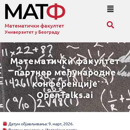
Математички факултет
Универзитет у Београду
Математички факултет
партнер међународне
конференције
OpenTalks.ai
Датум објављивања:
9. март, 2026.
Вести и дешавања
,
Издвојене вести