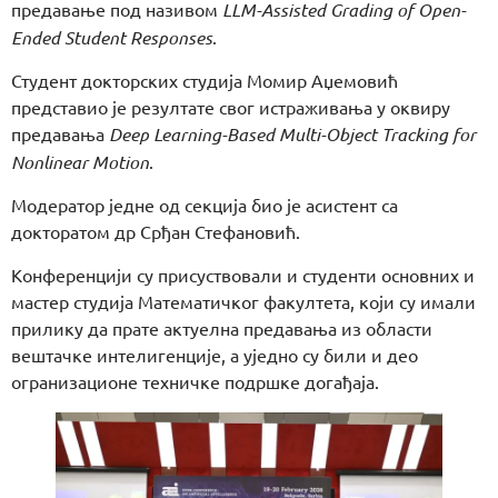
предавање под називом
LLM-Assisted Grading of Open-
Ended Student Responses
.
Студент докторских студија Момир Аџемовић
представио је резултате свог истраживања у оквиру
предавања
Deep Learning-Based Multi-Object Tracking for
Nonlinear Motion
.
Модератор једне од секција био је асистент са
докторатом др Срђан Стефановић.
Конференцији су присуствовали и студенти основних и
мастер студија Математичког факултета, који су имали
прилику да прате актуелна предавања из области
вештачке интелигенције, а уједно су били и део
огранизационе техничке подршке догађаја.