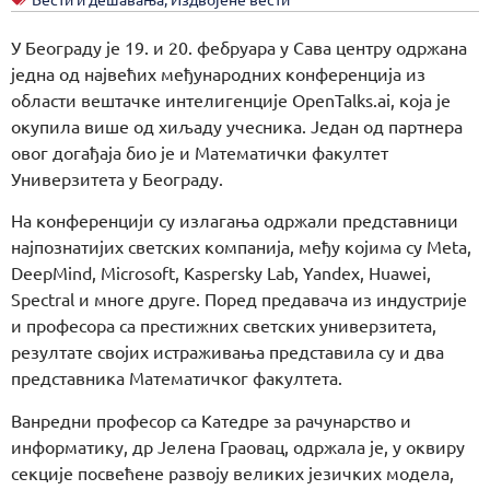
У Београду је 19. и 20. фебруара у Сава центру одржана
једна од највећих међународних конференција из
области вештачке интелигенције OpenTalks.ai, која је
окупила више од хиљаду учесника. Један од партнера
овог догађаја био је и Математички факултет
Универзитета у Београду.
На конференцији су излагања одржали представници
најпознатијих светских компанија, међу којима су Meta,
DeepMind, Microsoft, Kaspersky Lab, Yandex, Huawei,
Spectral и многе друге. Поред предавача из индустрије
и професора са престижних светских универзитета,
резултате својих истраживања представила су и два
представника Математичког факултета.
Ванредни професор са Катедре за рачунарство и
информатику, др Јелена Граовац, одржала је, у оквиру
секције посвећене развоју великих језичких модела,