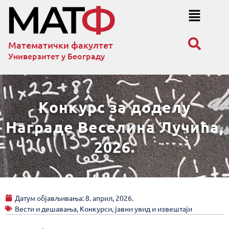
Математички факултет
Универзитет у Београду
Конкурс за доделу
Награде Веселина Лучића,
2026.
Датум објављивања:
8. април, 2026.
Вести и дешавања
,
Конкурси, јавни увид и извештаји