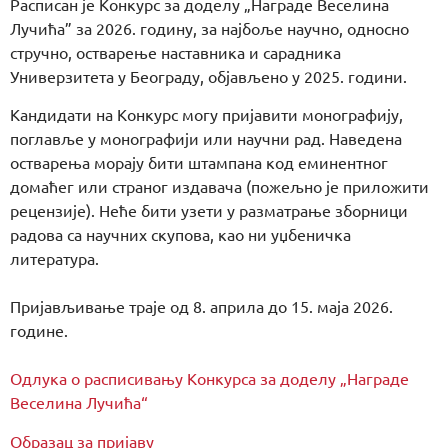
Расписан је Конкурс за доделу „Награде Веселина
Лучића” за 2026. годину, за најбоље научно, односно
стручно, остварење наставника и сарадника
Универзитета у Београду, објављено у 2025. години.
Кандидати на Конкурс могу пријавити монографију,
поглавље у монографији или научни рад. Наведена
остварења морају бити штампана код еминентног
домаћег или страног издавача (пожељно је приложити
рецензије). Неће бити узети у разматрање зборници
радова са научних скупова, као ни уџбеничка
литература.
Пријављивање траје од 8. априла до 15. маја 2026.
године.
Одлука о расписивању Конкурса за доделу „Награде
Веселина Лучића“
Образац за пријаву