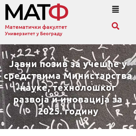
Математички факултет
Универзитет у Београду
Јавни позив за учешће у
средствима Министарства
науке, технолошког
развоја и иновација за
2025. годину