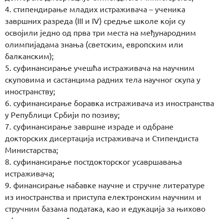
4. стипендирање младих истраживача – ученика
завршних разреда (III и IV) средње школе који су
освојили једно од прва три места на међународним
олимпијадама знања (светским, европским или
балканским);
5. суфинансирање учешћа истраживача на научним
скуповима и састанцима радних тела научног скупа у
иностранству;
6. суфинансирање боравка истраживача из иностранства
у Републици Србији по позиву;
7. суфинансирање завршне израде и одбране
докторских дисертација истраживача и Стипендиста
Министарства;
8. суфинансирање постдокторског усавршавања
истраживача;
9. финансирање набавке научне и стручне литературе
из иностранства и приступа електронским научним и
стручним базама података, као и едукација за њихово