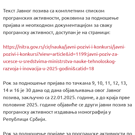
Текст Јавног позива са комплетним списком
програмских активности, роковима за подношење
пријава и неопходном документацијом за сваку
програмску активност, доступан је на страници:
https://nitra.gov.rs/cir/nauka/javni-pozivi-i-konkursi/javni-
pozivi-i-konkursi?view=article&id=1199:javni-poziv-za-
ucesce-u-sredstvima-ministrstva-nauke-tehnoloskog-
razvoja-i-inovacija-u-2025-godini&catid=18
Рок за подношење пријава по тачкама 9, 10, 11, 12, 13,
14 и 16 је 30 дана од дана објављивања овог Јавног
позива, закључно са 22.01.2025. године, а до краја прве
половине 2025. године објавиће се други јавни позив за
програмску активност издавања монографија у
Републици Србији.
Рок за подношење пријаве за програмске активности по