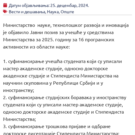
Датум објављивања:
25. децембар, 2024.
Вести и дешавања
,
Наука
,
Опште
Министарство науке, технолошког развоја и иновација
је објавило Јавни позив за учешће у средствима
Министарства за 2025. годину за 16 програмских
активности из области науке:
1. суфинансирање учешћа студената који су уписали
мастер академске студије, односно докторске
академске студије и Стипендиста Министарства на
научним скуповима у Републици Србији и у
иностранству;
2. суфинансирање студијских боравака у иностранству
студената који су уписали мастер академске студије,
односно докторске академске студије и Стипендиста
Министарства;
3. суфинансирање трошкова пријаве и одбране
докторске дисертације Стипендиста Министарства;