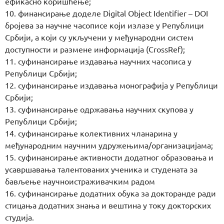
ефикасно коришћење;
10. финансирање доделе Digital Object Identifier – DOI
бројева за научне часописе који излазе у Републици
Србији, а који су укључени у међународни систем
доступности и размене информација (CrossRef);
11. суфинансирање издавања научних часописа у
Републици Србији;
12. суфинансирање издавања монографија у Републици
Србији;
13. суфинансирање одржавања научних скупова у
Републици Србији;
14. суфинансирање колективних чланарина у
међународним научним удружењима/организацијама;
15. суфинансирање активности додатног образовања и
усавршавања талентованих ученика и студената за
бављење научноистраживачким радом
16. суфинансирање додатних обука за докторанде ради
стицања додатних знања и вештина у току докторских
студија.