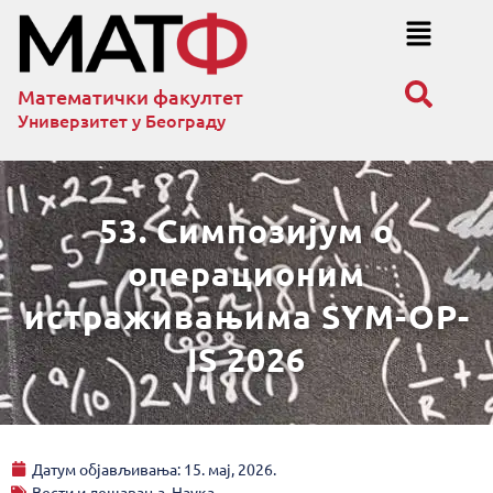
Математички факултет
Универзитет у Београду
53. Симпозијум о
операционим
истраживањима SYM-OP-
IS 2026
Датум објављивања:
15. мај, 2026.
Вести и дешавања
,
Наука