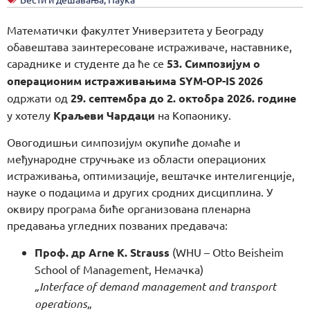
Математички факултет Универзитета у Београду
обавештава заинтересоване истраживаче, наставнике,
сараднике и студенте да ће се
53. Симпозијум о
операционим истраживањима SYM-OP-IS 2026
одржати од
29. септембра до 2. октобра 2026. године
у хотелу
Краљеви Чардаци
на Копаонику.
Овогодишњи симпозијум окупиће домаће и
међународне стручњаке из области операционих
истраживања, оптимизације, вештачке интелигенције,
науке о подацима и других сродних дисциплина. У
оквиру програма биће организована пленарна
предавања угледних позваних предавача:
Проф. др Arne K. Strauss
(WHU – Otto Beisheim
School of Management, Немачка)
„Interface of demand management and transport
operations
„