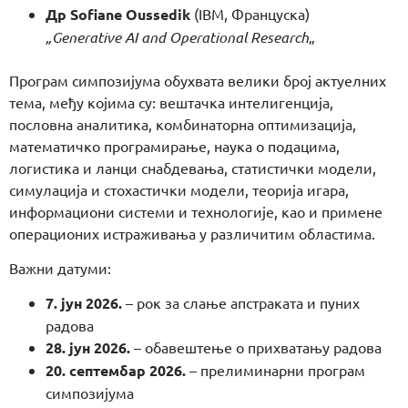
Др Sofiane Oussedik
(IBM, Француска)
„Generative AI and Operational Research
„
Програм симпозијума обухвата велики број актуелних
тема, међу којима су: вештачка интелигенција,
пословна аналитика, комбинаторна оптимизација,
математичко програмирање, наука о подацима,
логистика и ланци снабдевања, статистички модели,
симулација и стохастички модели, теорија игара,
информациони системи и технологије, као и примене
операционих истраживања у различитим областима.
Важни датуми:
7. јун 2026.
– рок за слање апстраката и пуних
радова
28. јун 2026.
– обавештење о прихватању радова
20. септембар 2026.
– прелиминарни програм
симпозијума